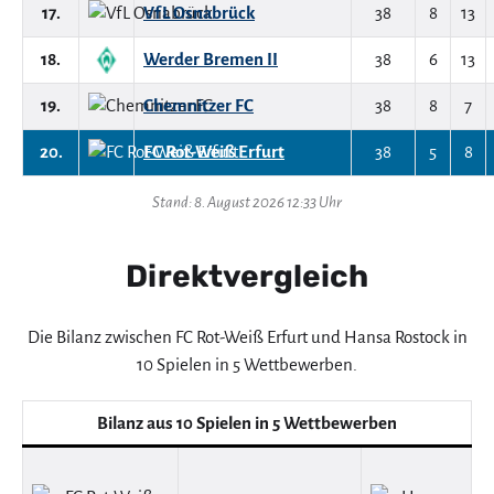
17.
VfL Osnabrück
38
8
13
18.
Werder Bremen II
38
6
13
19.
Chemnitzer FC
38
8
7
20.
FC Rot-Weiß Erfurt
38
5
8
Stand: 8. August 2026 12:33 Uhr
Direktvergleich
Die Bilanz zwischen FC Rot-Weiß Erfurt und Hansa Rostock in
10 Spielen in 5 Wettbewerben.
Bilanz aus 10 Spielen in 5 Wettbewerben