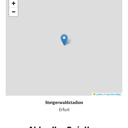
+
−
Leaflet
|
©
OpenStreetMap
Steigerwaldstadion
Erfurt