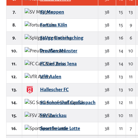
7.
SV Meppen
38
15
13
8.
Fortuna Köln
38
15
9
9.
SpVgg Unterhaching
38
16
6
10.
Preußen Münster
38
14
10
11.
FC Carl Zeiss Jena
38
14
10
12.
VfR Aalen
38
13
11
13.
Hallescher FC
38
13
10
14.
SG Sonnenhof Großaspach
38
12
11
15.
FSV Zwickau
38
10
11
16.
Sportfreunde Lotte
38
11
7