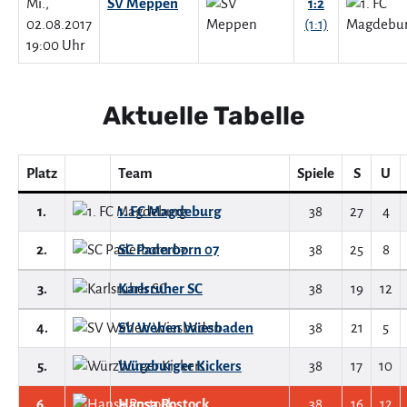
Mi.,
SV Meppen
1:2
02.08.2017
(1:1)
19:00 Uhr
Aktuelle Tabelle
Platz
Team
Spiele
S
U
1.
1. FC Magdeburg
38
27
4
2.
SC Paderborn 07
38
25
8
3.
Karlsruher SC
38
19
12
4.
SV Wehen Wiesbaden
38
21
5
5.
Würzburger Kickers
38
17
10
6.
Hansa Rostock
38
16
12