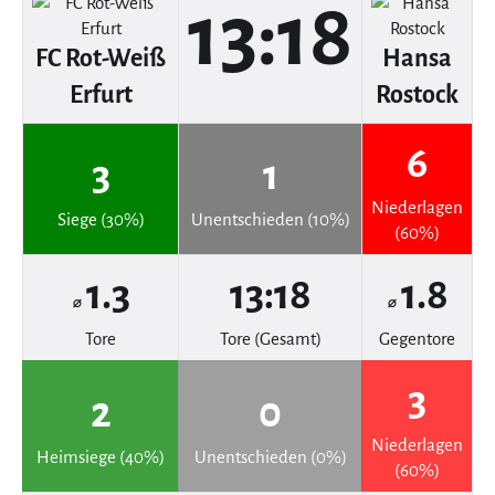
13:18
FC Rot-Weiß
Hansa
Erfurt
Rostock
6
3
1
Niederlagen
Siege (30%)
Unentschieden (10%)
(60%)
1.3
13:18
1.8
⌀
⌀
Tore
Tore (Gesamt)
Gegentore
3
2
0
Niederlagen
Heimsiege (40%)
Unentschieden (0%)
(60%)