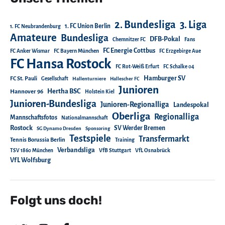
2. Bundesliga
3. Liga
1. FC Union Berlin
1. FC Neubrandenburg
Amateure
Bundesliga
DFB-Pokal
Chemnitzer FC
Fans
FC Energie Cottbus
FC Anker Wismar
FC Bayern München
FC Erzgebirge Aue
FC Hansa Rostock
FC Rot-Weiß Erfurt
FC Schalke 04
Hamburger SV
FC St. Pauli
Gesellschaft
Hallenturniere
Hallescher FC
Junioren
Hertha BSC
Hannover 96
Holstein Kiel
Junioren-Bundesliga
Junioren-Regionalliga
Landespokal
Oberliga
Regionalliga
Mannschaftsfotos
Nationalmannschaft
Rostock
SV Werder Bremen
SG Dynamo Dresden
Sponsoring
Testspiele
Transfermarkt
Tennis Borussia Berlin
Training
Verbandsliga
TSV 1860 München
VfB Stuttgart
VfL Osnabrück
VfL Wolfsburg
Folgt uns doch!