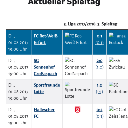
Aktueller Spieltag
3. Liga 2017/2018, 3. Spieltag
Di.,
FC Rot-Weiß
0:1
01.08.2017
Erfurt
(0:1)
19:00 Uhr
Di.,
SG
2:0
01.08.2017
Sonnenhof
(1:0)
19:00 Uhr
Großaspach
Di.,
Sportfreunde
1:2
01.08.2017
Lotte
(1:1)
19:00 Uhr
Di.,
Hallescher
0:2
01.08.2017
FC
(0:1)
19:00 Uhr