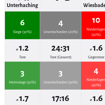
Unterhaching
Wiesbad
10
6
4
Niederlage
Siege (30%)
Unentschieden (20%)
(50%)
1.2
24:31
1.6
⌀
⌀
Tore
Tore (Gesamt)
Gegentore
4
3
3
Niederlage
Heimsiege (30%)
Unentschieden (30%)
(40%)
1.7
17:16
1.6
⌀
⌀