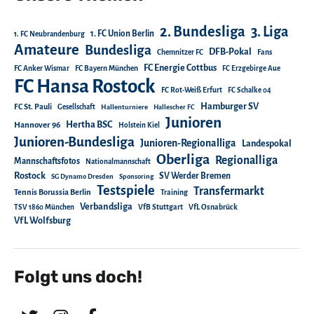
2. Bundesliga
3. Liga
1. FC Union Berlin
1. FC Neubrandenburg
Amateure
Bundesliga
DFB-Pokal
Chemnitzer FC
Fans
FC Energie Cottbus
FC Anker Wismar
FC Bayern München
FC Erzgebirge Aue
FC Hansa Rostock
FC Rot-Weiß Erfurt
FC Schalke 04
Hamburger SV
FC St. Pauli
Gesellschaft
Hallenturniere
Hallescher FC
Junioren
Hertha BSC
Hannover 96
Holstein Kiel
Junioren-Bundesliga
Junioren-Regionalliga
Landespokal
Oberliga
Regionalliga
Mannschaftsfotos
Nationalmannschaft
Rostock
SV Werder Bremen
SG Dynamo Dresden
Sponsoring
Testspiele
Transfermarkt
Tennis Borussia Berlin
Training
Verbandsliga
TSV 1860 München
VfB Stuttgart
VfL Osnabrück
VfL Wolfsburg
Folgt uns doch!