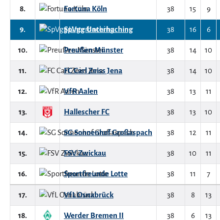
8.
Fortuna Köln
38
15
9
9.
SpVgg Unterhaching
38
16
6
10.
Preußen Münster
38
14
10
11.
FC Carl Zeiss Jena
38
14
10
12.
VfR Aalen
38
13
11
13.
Hallescher FC
38
13
10
14.
SG Sonnenhof Großaspach
38
12
11
15.
FSV Zwickau
38
10
11
16.
Sportfreunde Lotte
38
11
7
17.
VfL Osnabrück
38
8
13
18.
Werder Bremen II
38
6
13