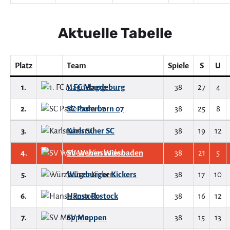
Aktuelle Tabelle
Platz
Team
Spiele
S
U
1.
1. FC Magdeburg
38
27
4
2.
SC Paderborn 07
38
25
8
3.
Karlsruher SC
38
19
12
4.
SV Wehen Wiesbaden
38
21
5
5.
Würzburger Kickers
38
17
10
6.
Hansa Rostock
38
16
12
7.
SV Meppen
38
15
13