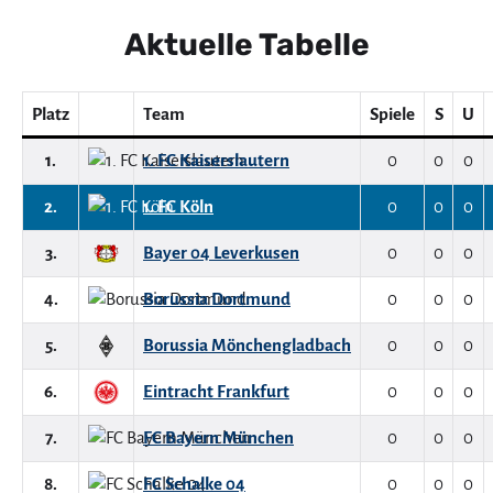
Aktuelle Tabelle
Platz
Team
Spiele
S
U
1.
1. FC Kaiserslautern
0
0
0
2.
1. FC Köln
0
0
0
3.
Bayer 04 Leverkusen
0
0
0
4.
Borussia Dortmund
0
0
0
5.
Borussia Mönchengladbach
0
0
0
6.
Eintracht Frankfurt
0
0
0
7.
FC Bayern München
0
0
0
8.
FC Schalke 04
0
0
0