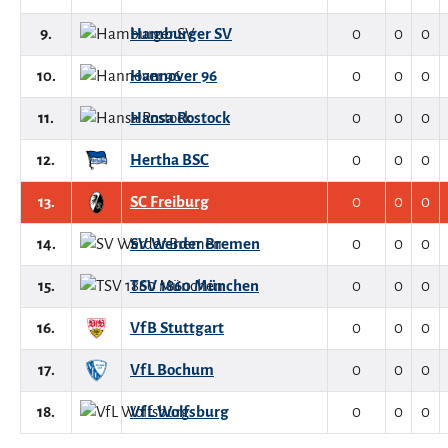
9.
Hamburger SV
0
0
0
10.
Hannover 96
0
0
0
11.
Hansa Rostock
0
0
0
12.
Hertha BSC
0
0
0
13.
SC Freiburg
0
0
0
14.
SV Werder Bremen
0
0
0
15.
TSV 1860 München
0
0
0
16.
VfB Stuttgart
0
0
0
17.
VfL Bochum
0
0
0
18.
VfL Wolfsburg
0
0
0