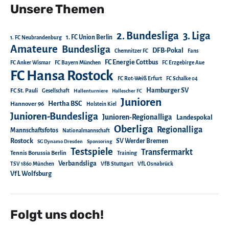
Unsere Themen
2. Bundesliga
3. Liga
1. FC Union Berlin
1. FC Neubrandenburg
Amateure
Bundesliga
DFB-Pokal
Chemnitzer FC
Fans
FC Energie Cottbus
FC Anker Wismar
FC Bayern München
FC Erzgebirge Aue
FC Hansa Rostock
FC Rot-Weiß Erfurt
FC Schalke 04
Hamburger SV
FC St. Pauli
Gesellschaft
Hallenturniere
Hallescher FC
Junioren
Hertha BSC
Hannover 96
Holstein Kiel
Junioren-Bundesliga
Junioren-Regionalliga
Landespokal
Oberliga
Regionalliga
Mannschaftsfotos
Nationalmannschaft
Rostock
SV Werder Bremen
SG Dynamo Dresden
Sponsoring
Testspiele
Transfermarkt
Tennis Borussia Berlin
Training
Verbandsliga
TSV 1860 München
VfB Stuttgart
VfL Osnabrück
VfL Wolfsburg
Folgt uns doch!