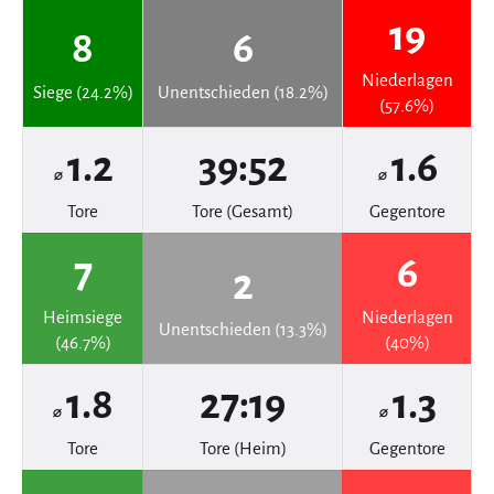
19
8
6
Niederlagen
Siege (24.2%)
Unentschieden (18.2%)
(57.6%)
1.2
39:52
1.6
⌀
⌀
Tore
Tore (Gesamt)
Gegentore
7
6
2
Heimsiege
Niederlagen
Unentschieden (13.3%)
(46.7%)
(40%)
1.8
27:19
1.3
⌀
⌀
Tore
Tore (Heim)
Gegentore