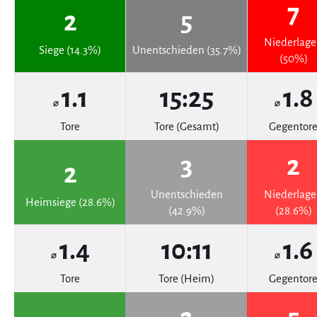
7
2
5
Niederlag
Siege (14.3%)
Unentschieden (35.7%)
(50%)
1.1
15:25
1.8
⌀
⌀
Tore
Tore (Gesamt)
Gegentor
3
2
2
Unentschieden
Niederlag
Heimsiege (28.6%)
(42.9%)
(28.6%)
1.4
10:11
1.6
⌀
⌀
Tore
Tore (Heim)
Gegentor