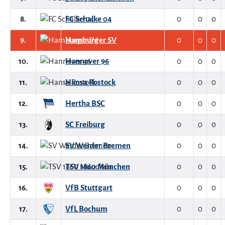
8.
FC Schalke 04
0
0
0
9.
Hamburger SV
0
0
0
10.
Hannover 96
0
0
0
11.
Hansa Rostock
0
0
0
12.
Hertha BSC
0
0
0
13.
SC Freiburg
0
0
0
14.
SV Werder Bremen
0
0
0
15.
TSV 1860 München
0
0
0
16.
VfB Stuttgart
0
0
0
17.
VfL Bochum
0
0
0