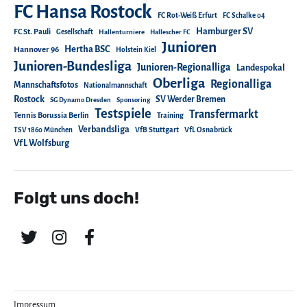
FC Hansa Rostock
FC Rot-Weiß Erfurt
FC Schalke 04
Hamburger SV
FC St. Pauli
Gesellschaft
Hallenturniere
Hallescher FC
Junioren
Hertha BSC
Hannover 96
Holstein Kiel
Junioren-Bundesliga
Junioren-Regionalliga
Landespokal
Oberliga
Regionalliga
Mannschaftsfotos
Nationalmannschaft
Rostock
SV Werder Bremen
SG Dynamo Dresden
Sponsoring
Testspiele
Transfermarkt
Tennis Borussia Berlin
Training
Verbandsliga
TSV 1860 München
VfB Stuttgart
VfL Osnabrück
VfL Wolfsburg
Folgt uns doch!
Impressum