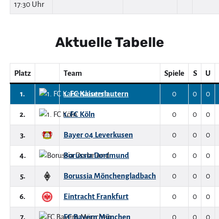
17:30 Uhr
Aktuelle Tabelle
Platz
Team
Spiele
S
U
1.
1. FC Kaiserslautern
0
0
0
2.
1. FC Köln
0
0
0
3.
Bayer 04 Leverkusen
0
0
0
4.
Borussia Dortmund
0
0
0
5.
Borussia Mönchengladbach
0
0
0
6.
Eintracht Frankfurt
0
0
0
7.
FC Bayern München
0
0
0