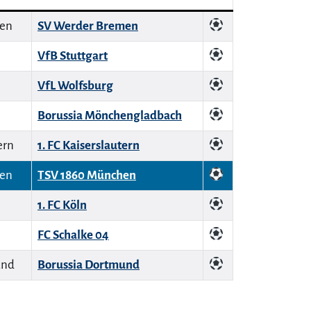
SV Werder Bremen
VfB Stuttgart
VfL Wolfsburg
Borussia Mönchengladbach
1. FC Kaiserslautern
TSV 1860 München
1. FC Köln
FC Schalke 04
Borussia Dortmund