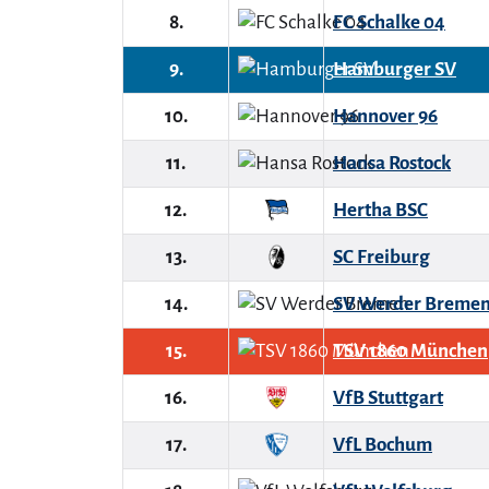
8.
FC Schalke 04
9.
Hamburger SV
10.
Hannover 96
11.
Hansa Rostock
12.
Hertha BSC
13.
SC Freiburg
14.
SV Werder Breme
15.
TSV 1860 München
16.
VfB Stuttgart
17.
VfL Bochum