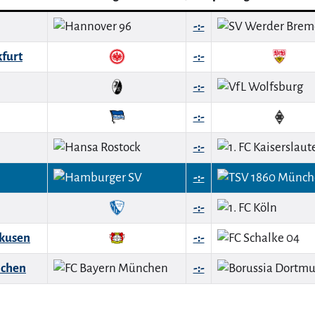
-:-
kfurt
-:-
-:-
-:-
-:-
-:-
-:-
rkusen
-:-
nchen
-:-