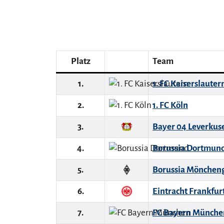
Platz
Team
1.
1. FC Kaiserslauter
2.
1. FC Köln
3.
Bayer 04 Leverkus
4.
Borussia Dortmun
5.
Borussia Mönchen
6.
Eintracht Frankfur
7.
FC Bayern Münche