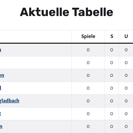
Aktuelle Tabelle
Spiele
S
U
n
0
0
0
0
0
0
en
0
0
0
d
0
0
0
gladbach
0
0
0
t
0
0
0
n
0
0
0