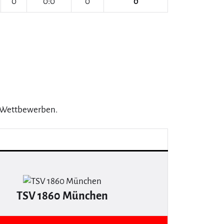
0
0:0
0
0
2 Wettbewerben.
TSV 1860 München