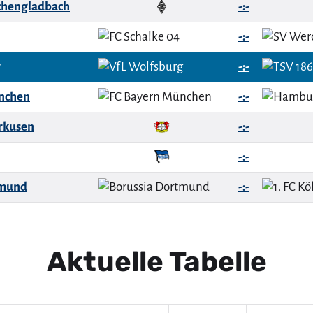
chengladbach
-:-
-:-
g
-:-
nchen
-:-
rkusen
-:-
-:-
tmund
-:-
Aktuelle Tabelle