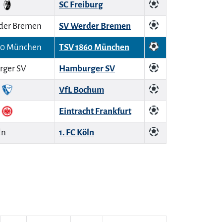
SC Freiburg
SV Werder Bremen
TSV 1860 München
Hamburger SV
VfL Bochum
Eintracht Frankfurt
1. FC Köln