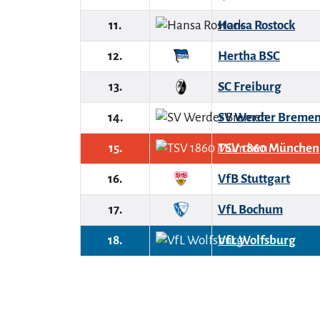
11.
Hansa Rostock
12.
Hertha BSC
13.
SC Freiburg
14.
SV Werder Breme
15.
TSV 1860 München
16.
VfB Stuttgart
17.
VfL Bochum
18.
VfL Wolfsburg