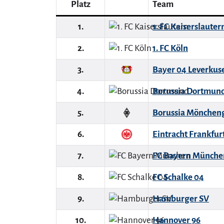
Platz
Team
1.
1. FC Kaiserslauter
2.
1. FC Köln
3.
Bayer 04 Leverkus
4.
Borussia Dortmun
5.
Borussia Mönchen
6.
Eintracht Frankfur
7.
FC Bayern Münche
8.
FC Schalke 04
9.
Hamburger SV
10.
Hannover 96