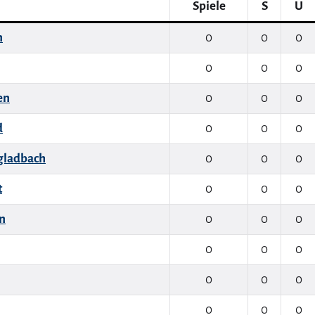
Spiele
S
U
n
0
0
0
0
0
0
en
0
0
0
d
0
0
0
gladbach
0
0
0
t
0
0
0
n
0
0
0
0
0
0
0
0
0
0
0
0