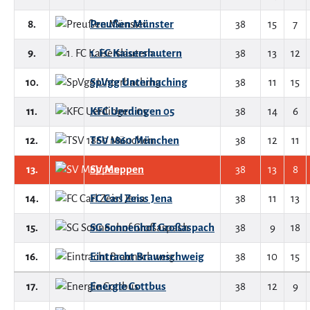
8.
Preußen Münster
38
15
7
9.
1. FC Kaiserslautern
38
13
12
10.
SpVgg Unterhaching
38
11
15
11.
KFC Uerdingen 05
38
14
6
12.
TSV 1860 München
38
12
11
13.
SV Meppen
38
13
8
14.
FC Carl Zeiss Jena
38
11
13
15.
SG Sonnenhof Großaspach
38
9
18
16.
Eintracht Braunschweig
38
10
15
17.
Energie Cottbus
38
12
9