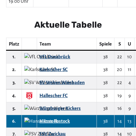
19:00 Uhr
Aktuelle Tabelle
Platz
Team
Spiele
S
U
1.
VfL Osnabrück
38
22
10
2.
Karlsruher SC
38
20
11
3.
SV Wehen Wiesbaden
38
22
4
4.
Hallescher FC
38
19
9
5.
Würzburger Kickers
38
16
9
6.
Hansa Rostock
38
14
13
7.
FSV Zwickau
38
14
10