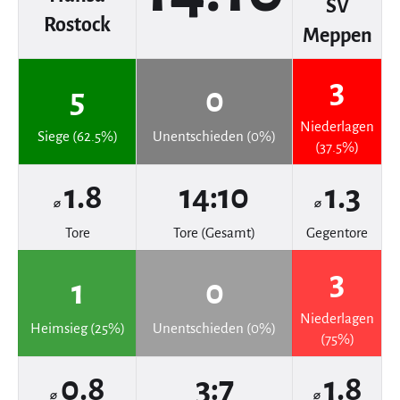
SV
Rostock
Meppen
3
5
0
Niederlagen
Siege (62.5%)
Unentschieden (0%)
(37.5%)
1.8
14:10
1.3
⌀
⌀
Tore
Tore (Gesamt)
Gegentore
3
1
0
Niederlagen
Heimsieg (25%)
Unentschieden (0%)
(75%)
0.8
3:7
1.8
⌀
⌀