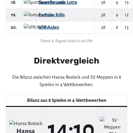
18.
Sportfreunde Lotte
38
9
13
19.
Fortuna Köln
38
9
12
20.
VfR Aalen
38
6
13
Stand: 6. August 2026 10:40 Uhr
Direktvergleich
Die Bilanz zwischen Hansa Rostock und SV Meppen in 8
Spielen in 4 Wettbewerben.
Bilanz aus 8 Spielen in 4 Wettbewerben
14:10
Hansa