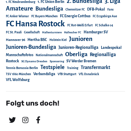
2. Bundesliga
3. Liga
1. FC Union Berlin
1. FC Neubrandenburg
Amateure
Bundesliga
DFB-Pokal
Chemnitzer FC
Fans
FC Energie Cottbus
FC Anker Wismar
FC Bayern München
FC Erzgebirge Aue
FC Hansa Rostock
FC Rot-Weiß Erfurt
FC Schalke 04
Hamburger SV
FC St. Pauli
Gesellschaft
Hallenturniere
Hallescher FC
Junioren
Hertha BSC
Hannover 96
Holstein Kiel
Junioren-Bundesliga
Junioren-Regionalliga
Landespokal
Oberliga
Regionalliga
Mannschaftsfotos
Nationalmannschaft
Rostock
SV Werder Bremen
SG Dynamo Dresden
Sponsoring
Testspiele
Transfermarkt
Tennis Borussia Berlin
Training
Verbandsliga
TSV 1860 München
VfB Stuttgart
VfL Osnabrück
VfL Wolfsburg
Folgt uns doch!