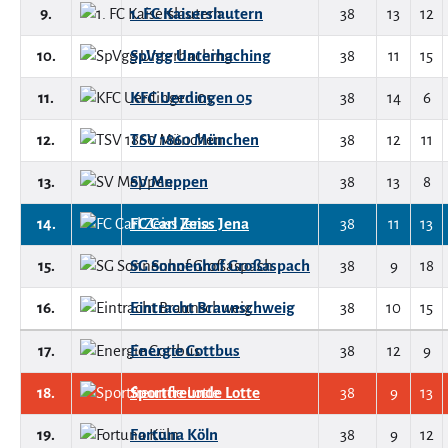
9.
1. FC Kaiserslautern
38
13
12
10.
SpVgg Unterhaching
38
11
15
11.
KFC Uerdingen 05
38
14
6
12.
TSV 1860 München
38
12
11
13.
SV Meppen
38
13
8
14.
FC Carl Zeiss Jena
38
11
13
15.
SG Sonnenhof Großaspach
38
9
18
16.
Eintracht Braunschweig
38
10
15
17.
Energie Cottbus
38
12
9
18.
Sportfreunde Lotte
38
9
13
19.
Fortuna Köln
38
9
12