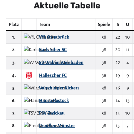
Aktuelle Tabelle
Platz
Team
Spiele
S
U
1.
VfL Osnabrück
38
22
10
2.
Karlsruher SC
38
20
11
3.
SV Wehen Wiesbaden
38
22
4
4.
Hallescher FC
38
19
9
5.
Würzburger Kickers
38
16
9
6.
Hansa Rostock
38
14
13
7.
FSV Zwickau
38
14
10
8.
Preußen Münster
38
15
7