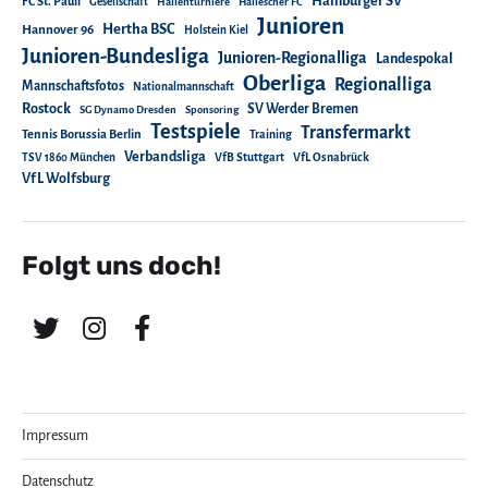
Hamburger SV
FC St. Pauli
Gesellschaft
Hallenturniere
Hallescher FC
Junioren
Hertha BSC
Hannover 96
Holstein Kiel
Junioren-Bundesliga
Junioren-Regionalliga
Landespokal
Oberliga
Regionalliga
Mannschaftsfotos
Nationalmannschaft
Rostock
SV Werder Bremen
SG Dynamo Dresden
Sponsoring
Testspiele
Transfermarkt
Tennis Borussia Berlin
Training
Verbandsliga
TSV 1860 München
VfB Stuttgart
VfL Osnabrück
VfL Wolfsburg
Folgt uns doch!
Impressum
Datenschutz