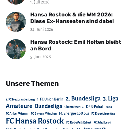
1. Juli 2026
Hansa Rostock & die WM 2026:
Diese Ex-Hanseaten sind dabei
24. Juni 2026
Hansa Rostock: Emil Holten bleibt
an Bord
5. Juni 2026
Unsere Themen
2. Bundesliga
3. Liga
1. FC Union Berlin
1. FC Neubrandenburg
Amateure
Bundesliga
DFB-Pokal
Chemnitzer FC
Fans
FC Energie Cottbus
FC Anker Wismar
FC Bayern München
FC Erzgebirge Aue
FC Hansa Rostock
FC Rot-Weiß Erfurt
FC Schalke 04