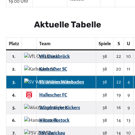
19:00 Uhr
Aktuelle Tabelle
Platz
Team
Spiele
S
U
1.
VfL Osnabrück
38
22
10
2.
Karlsruher SC
38
20
11
3.
SV Wehen Wiesbaden
38
22
4
4.
Hallescher FC
38
19
9
5.
Würzburger Kickers
38
16
9
6.
Hansa Rostock
38
14
13
7.
FSV Zwickau
38
14
10