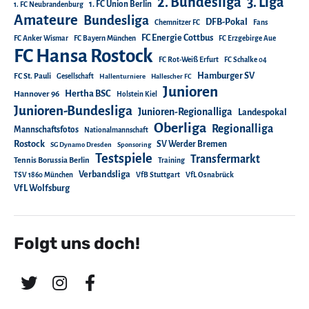
2. Bundesliga
3. Liga
1. FC Union Berlin
1. FC Neubrandenburg
Amateure
Bundesliga
DFB-Pokal
Chemnitzer FC
Fans
FC Energie Cottbus
FC Anker Wismar
FC Bayern München
FC Erzgebirge Aue
FC Hansa Rostock
FC Rot-Weiß Erfurt
FC Schalke 04
Hamburger SV
FC St. Pauli
Gesellschaft
Hallenturniere
Hallescher FC
Junioren
Hertha BSC
Hannover 96
Holstein Kiel
Junioren-Bundesliga
Junioren-Regionalliga
Landespokal
Oberliga
Regionalliga
Mannschaftsfotos
Nationalmannschaft
Rostock
SV Werder Bremen
SG Dynamo Dresden
Sponsoring
Testspiele
Transfermarkt
Tennis Borussia Berlin
Training
Verbandsliga
TSV 1860 München
VfB Stuttgart
VfL Osnabrück
VfL Wolfsburg
Folgt uns doch!