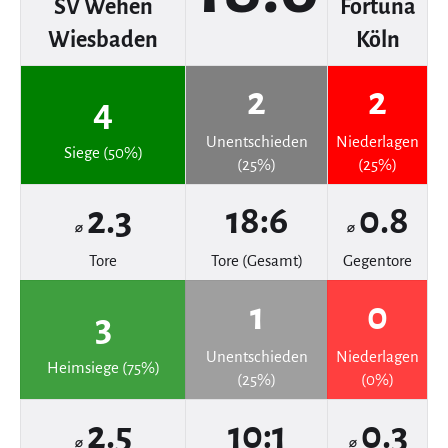
SV Wehen
Fortuna
Wiesbaden
Köln
2
2
4
Unentschieden
Niederlagen
Siege (50%)
(25%)
(25%)
2.3
18:6
0.8
⌀
⌀
Tore
Tore (Gesamt)
Gegentore
1
0
3
Unentschieden
Niederlagen
Heimsiege (75%)
(25%)
(0%)
2.5
10:1
0.3
⌀
⌀