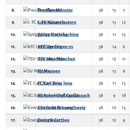
8.
Preußen Münster
38
15
7
9.
1. FC Kaiserslautern
38
13
12
10.
SpVgg Unterhaching
38
11
15
11.
KFC Uerdingen 05
38
14
6
12.
TSV 1860 München
38
12
11
13.
SV Meppen
38
13
8
14.
FC Carl Zeiss Jena
38
11
13
15.
SG Sonnenhof Großaspach
38
9
18
16.
Eintracht Braunschweig
38
10
15
17.
Energie Cottbus
38
12
9