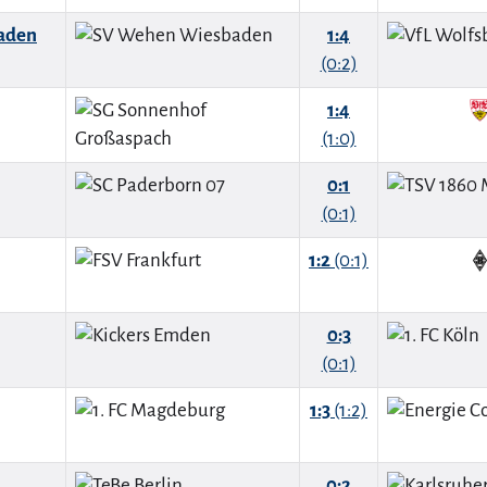
aden
1:4
(0:2)
1:4
(1:0)
0:1
(0:1)
1:2
(0:1)
0:3
(0:1)
1:3
(1:2)
0:2