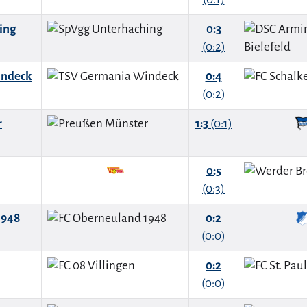
ing
0:3
(0:2)
indeck
0:4
(0:2)
r
1:3
(0:1)
0:5
(0:3)
1948
0:2
(0:0)
0:2
(0:0)