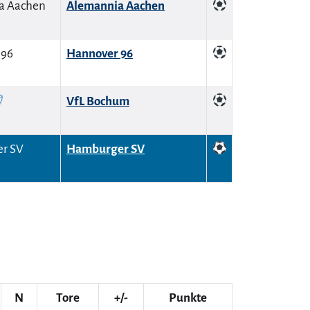
Alemannia Aachen
Hannover 96
VfL Bochum
Hamburger SV
N
Tore
+/-
Punkte