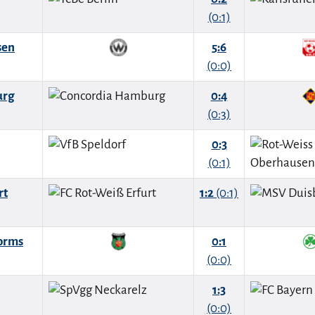
(0:1)
sen
5:6
(0:0)
urg
0:4
(0:3)
0:3
(0:1)
rt
1:2
(0:1)
orms
0:1
(0:0)
1:3
(0:0)