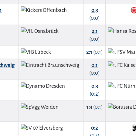
h
0:3
(0:0)
2:1
(0:0)
2:1
(0:1)
chweig
0:1
(0:0)
0:3
(0:2)
1:3
(0:1)
0:2
(0:1)