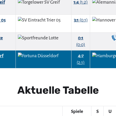
eif
1:4
(1:2)
 05
3:1
(0:1)
te
0:1
(0:0)
rf
4:7
(2:1)
Aktuelle Tabelle
Spiele
S
U