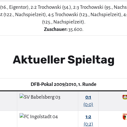
eng (16., Eigentor), 2:2 Trochowski (54.), 2:3 Trochowski (95., Nac
st (122., Nachspielzeit), 4:5 Trochowski (123., Nachspielzeit), 
(125., Nachspielzeit).
Zuschauer:
35.600.
Aktueller Spieltag
DFB-Pokal 2009/2010, 1. Runde
0:1
(0:0)
1:2
(0:2)