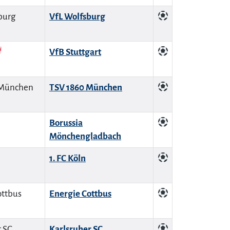
VfL Wolfsburg
VfB Stuttgart
TSV 1860 München
Borussia
Mönchengladbach
1. FC Köln
Energie Cottbus
Karlsruher SC