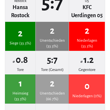
5:7
Hansa
KFC
Rostock
Uerdingen 05
2
2
2
Unentschieden
Niederlagen
Siege (33.3%)
(33.3%)
(33.3%)
0.8
5:7
1.2
⌀
⌀
Tore
Tore (Gesamt)
Gegentore
1
2
0
Heimsieg
Unentschieden
Niederlagen (0%)
(33.3%)
(66.7%)