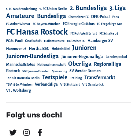
2. Bundesliga
3. Liga
1. FC Union Berlin
1. FC Neubrandenburg
Amateure
Bundesliga
DFB-Pokal
Chemnitzer FC
Fans
FC Energie Cottbus
FC Anker Wismar
FC Bayern München
FC Erzgebirge Aue
FC Hansa Rostock
FC Rot-Weiß Erfurt
FC Schalke 04
Hamburger SV
FC St. Pauli
Gesellschaft
Hallenturniere
Hallescher FC
Junioren
Hertha BSC
Hannover 96
Holstein Kiel
Junioren-Bundesliga
Junioren-Regionalliga
Landespokal
Oberliga
Regionalliga
Mannschaftsfotos
Nationalmannschaft
Rostock
SV Werder Bremen
SG Dynamo Dresden
Sponsoring
Testspiele
Transfermarkt
Tennis Borussia Berlin
Training
Verbandsliga
TSV 1860 München
VfB Stuttgart
VfL Osnabrück
VfL Wolfsburg
Folgt uns doch!