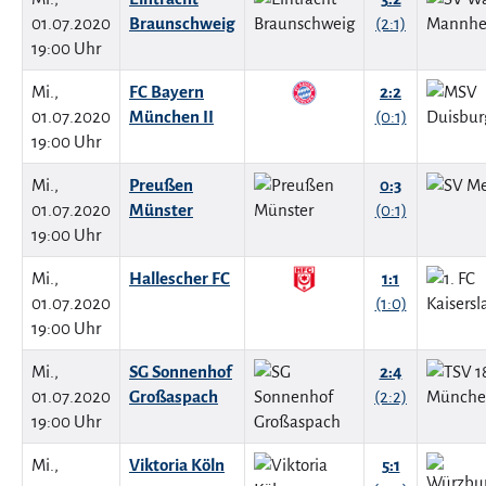
01.07.2020
Braunschweig
(2:1)
19:00 Uhr
Mi.,
FC Bayern
2:2
01.07.2020
München II
(0:1)
19:00 Uhr
Mi.,
Preußen
0:3
01.07.2020
Münster
(0:1)
19:00 Uhr
Mi.,
Hallescher FC
1:1
01.07.2020
(1:0)
19:00 Uhr
Mi.,
SG Sonnenhof
2:4
01.07.2020
Großaspach
(2:2)
19:00 Uhr
Mi.,
Viktoria Köln
5:1