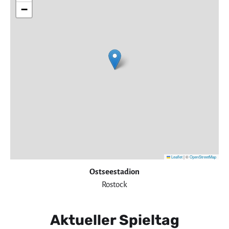
−
Leaflet
|
©
OpenStreetMap
Ostseestadion
Rostock
Aktueller Spieltag