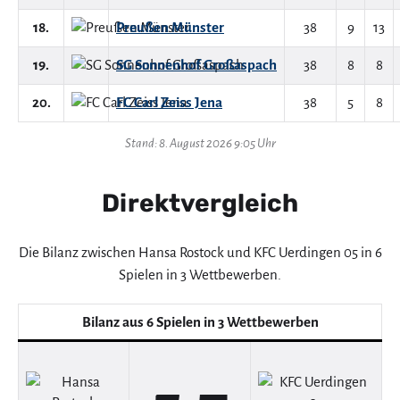
18.
Preußen Münster
38
9
13
19.
SG Sonnenhof Großaspach
38
8
8
20.
FC Carl Zeiss Jena
38
5
8
Stand: 8. August 2026 9:05 Uhr
Direktvergleich
Die Bilanz zwischen Hansa Rostock und KFC Uerdingen 05 in 6
Spielen in 3 Wettbewerben.
Bilanz aus 6 Spielen in 3 Wettbewerben