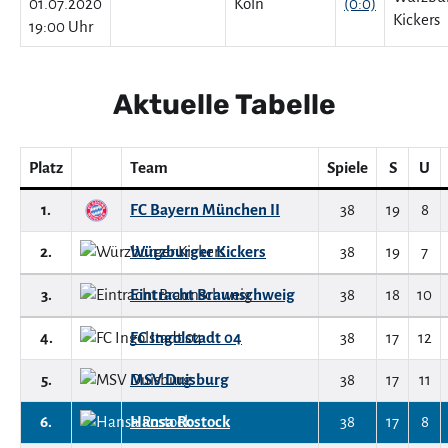
01.07.2020
(0:0)
19:00 Uhr
Aktuelle Tabelle
Platz
Team
Spiele
S
U
1.
FC Bayern München II
38
19
8
2.
Würzburger Kickers
38
19
7
3.
Eintracht Braunschweig
38
18
10
4.
FC Ingolstadt 04
38
17
12
5.
MSV Duisburg
38
17
11
6.
Hansa Rostock
38
17
8