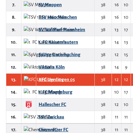
7.
SV Meppen
38
16
10
8.
TSV 1860 München
38
16
10
9.
SV Waldhof Mannheim
38
13
17
10.
1. FC Kaiserslautern
38
14
13
11.
SpVgg Unterhaching
38
12
15
12.
Viktoria Köln
38
14
9
13.
KFC Uerdingen 05
38
12
12
14.
1. FC Magdeburg
38
10
17
15.
Hallescher FC
38
12
10
16.
FSV Zwickau
38
11
11
17.
Chemnitzer FC
38
11
11