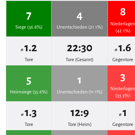
8
7
4
Niederlage
Siege (36.8%)
Unentschieden (21.1%)
(42.1%)
1.2
22:30
1.6
⌀
⌀
Tore
Tore (Gesamt)
Gegentore
3
5
1
Niederlage
Heimsiege (55.6%)
Unentschieden (11.1%)
(33.3%)
1.3
12:9
1
⌀
⌀
Tore
Tore (Heim)
Gegentore