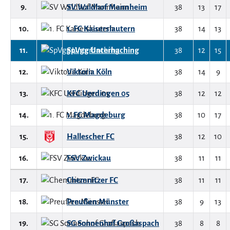
9.
SV Waldhof Mannheim
38
13
17
10.
1. FC Kaiserslautern
38
14
13
11.
SpVgg Unterhaching
38
12
15
12.
Viktoria Köln
38
14
9
13.
KFC Uerdingen 05
38
12
12
14.
1. FC Magdeburg
38
10
17
15.
Hallescher FC
38
12
10
16.
FSV Zwickau
38
11
11
17.
Chemnitzer FC
38
11
11
18.
Preußen Münster
38
9
13
19.
SG Sonnenhof Großaspach
38
8
8