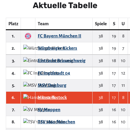
Aktuelle Tabelle
Platz
Team
Spiele
S
U
1.
FC Bayern München II
38
19
8
2.
Würzburger Kickers
38
19
7
3.
Eintracht Braunschweig
38
18
10
4.
FC Ingolstadt 04
38
17
12
5.
MSV Duisburg
38
17
11
6.
Hansa Rostock
38
17
8
7.
SV Meppen
38
16
10
8.
TSV 1860 München
38
16
10