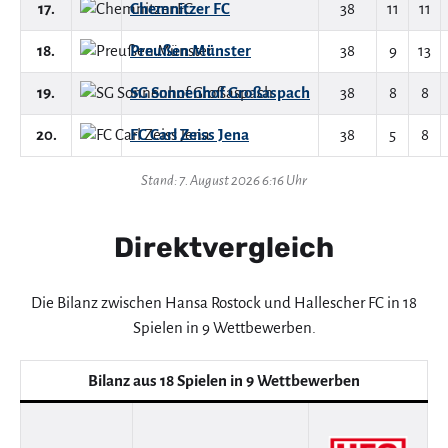
17.
Chemnitzer FC
38
11
11
18.
Preußen Münster
38
9
13
19.
SG Sonnenhof Großaspach
38
8
8
20.
FC Carl Zeiss Jena
38
5
8
Stand: 7. August 2026 6:16 Uhr
Direktvergleich
Die Bilanz zwischen Hansa Rostock und Hallescher FC in 18
Spielen in 9 Wettbewerben.
Bilanz aus 18 Spielen in 9 Wettbewerben