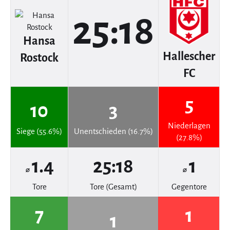
25:18
Hansa
Hallescher
Rostock
FC
5
10
3
Niederlagen
Siege (55.6%)
Unentschieden (16.7%)
(27.8%)
1.4
25:18
1
⌀
⌀
Tore
Tore (Gesamt)
Gegentore
7
1
1