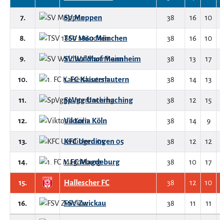
7.
SV Meppen
38
16
10
8.
TSV 1860 München
38
16
10
9.
SV Waldhof Mannheim
38
13
17
10.
1. FC Kaiserslautern
38
14
13
11.
SpVgg Unterhaching
38
12
15
12.
Viktoria Köln
38
14
9
13.
KFC Uerdingen 05
38
12
12
14.
1. FC Magdeburg
38
10
17
15.
Hallescher FC
38
12
10
16.
FSV Zwickau
38
11
11