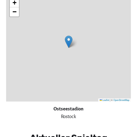
+
−
Leaflet
|
©
OpenStreetMap
Ostseestadion
Rostock