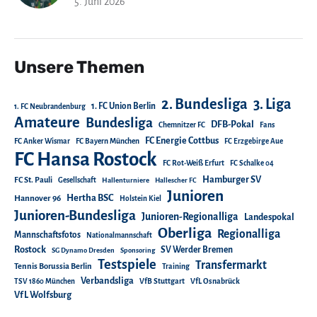
5. Juni 2026
Unsere Themen
2. Bundesliga
3. Liga
1. FC Union Berlin
1. FC Neubrandenburg
Amateure
Bundesliga
DFB-Pokal
Chemnitzer FC
Fans
FC Energie Cottbus
FC Anker Wismar
FC Bayern München
FC Erzgebirge Aue
FC Hansa Rostock
FC Rot-Weiß Erfurt
FC Schalke 04
Hamburger SV
FC St. Pauli
Gesellschaft
Hallenturniere
Hallescher FC
Junioren
Hertha BSC
Hannover 96
Holstein Kiel
Junioren-Bundesliga
Junioren-Regionalliga
Landespokal
Oberliga
Regionalliga
Mannschaftsfotos
Nationalmannschaft
Rostock
SV Werder Bremen
SG Dynamo Dresden
Sponsoring
Testspiele
Transfermarkt
Tennis Borussia Berlin
Training
Verbandsliga
TSV 1860 München
VfB Stuttgart
VfL Osnabrück
VfL Wolfsburg