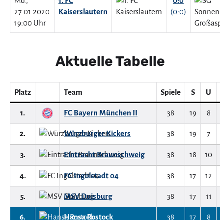
Mo.,
1. FC
0:0
27.01.2020
Kaiserslautern
(0:0)
19:00 Uhr
Aktuelle Tabelle
Platz
Team
Spiele
S
U
1.
FC Bayern München II
38
19
8
2.
Würzburger Kickers
38
19
7
3.
Eintracht Braunschweig
38
18
10
4.
FC Ingolstadt 04
38
17
12
5.
MSV Duisburg
38
17
11
6.
Hansa Rostock
38
17
8