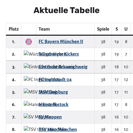
Aktuelle Tabelle
Platz
Team
Spiele
S
U
1.
FC Bayern München II
38
19
8
2.
Würzburger Kickers
38
19
7
3.
Eintracht Braunschweig
38
18
10
4.
FC Ingolstadt 04
38
17
12
5.
MSV Duisburg
38
17
11
6.
Hansa Rostock
38
17
8
7.
SV Meppen
38
16
10
8.
TSV 1860 München
38
16
10