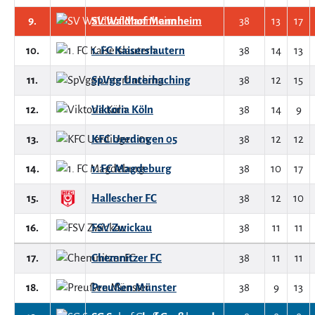
9.
SV Waldhof Mannheim
38
13
17
10.
1. FC Kaiserslautern
38
14
13
11.
SpVgg Unterhaching
38
12
15
12.
Viktoria Köln
38
14
9
13.
KFC Uerdingen 05
38
12
12
14.
1. FC Magdeburg
38
10
17
15.
Hallescher FC
38
12
10
16.
FSV Zwickau
38
11
11
17.
Chemnitzer FC
38
11
11
18.
Preußen Münster
38
9
13