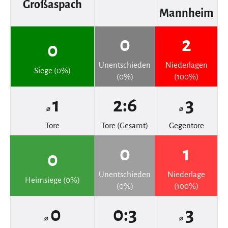
Großaspach
Mannheim
0
2
0
Unentschieden
Niederlagen
Siege (0%)
(0%)
(100%)
1
2:6
3
⌀
⌀
Tore
Tore (Gesamt)
Gegentore
0
1
0
Unentschieden
Niederlage
Heimsiege (0%)
(0%)
(100%)
0
0:3
3
⌀
⌀