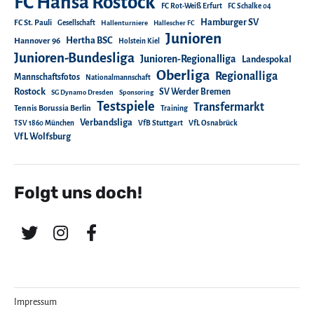
FC Hansa Rostock
FC Rot-Weiß Erfurt
FC Schalke 04
Hamburger SV
FC St. Pauli
Gesellschaft
Hallenturniere
Hallescher FC
Junioren
Hertha BSC
Hannover 96
Holstein Kiel
Junioren-Bundesliga
Junioren-Regionalliga
Landespokal
Oberliga
Regionalliga
Mannschaftsfotos
Nationalmannschaft
Rostock
SV Werder Bremen
SG Dynamo Dresden
Sponsoring
Testspiele
Transfermarkt
Tennis Borussia Berlin
Training
Verbandsliga
TSV 1860 München
VfB Stuttgart
VfL Osnabrück
VfL Wolfsburg
Folgt uns doch!
Impressum