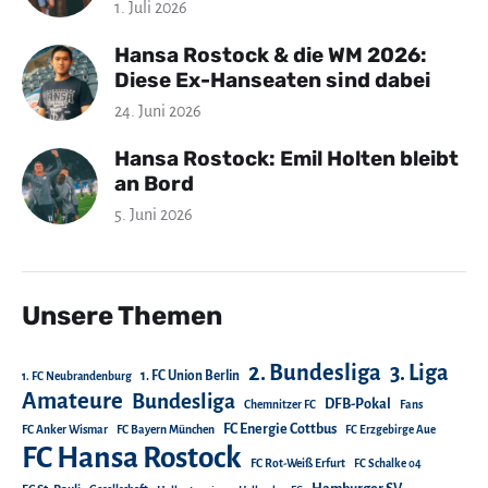
1. Juli 2026
Hansa Rostock & die WM 2026:
Diese Ex-Hanseaten sind dabei
24. Juni 2026
Hansa Rostock: Emil Holten bleibt
an Bord
5. Juni 2026
Unsere Themen
2. Bundesliga
3. Liga
1. FC Union Berlin
1. FC Neubrandenburg
Amateure
Bundesliga
DFB-Pokal
Chemnitzer FC
Fans
FC Energie Cottbus
FC Anker Wismar
FC Bayern München
FC Erzgebirge Aue
FC Hansa Rostock
FC Rot-Weiß Erfurt
FC Schalke 04