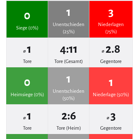
1
3
0
Unentschieden
Niederlagen
Siege (0%)
(25%)
(75%)
1
4:11
2.8
⌀
⌀
Tore
Tore (Gesamt)
Gegentore
1
0
1
Unentschieden
Heimsiege (0%)
Niederlage (50%)
(50%)
1
2:6
3
⌀
⌀
Tore
Tore (Heim)
Gegentore