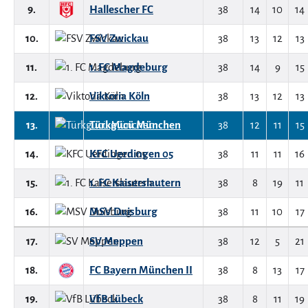
9.
Hallescher FC
38
14
10
14
10.
FSV Zwickau
38
13
12
13
11.
1. FC Magdeburg
38
14
9
15
12.
Viktoria Köln
38
13
12
13
13.
Türkgücü München
38
12
11
15
14.
KFC Uerdingen 05
38
11
11
16
15.
1. FC Kaiserslautern
38
8
19
11
16.
MSV Duisburg
38
11
10
17
17.
SV Meppen
38
12
5
21
18.
FC Bayern München II
38
8
13
17
19.
VfB Lübeck
38
8
11
19