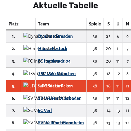
Aktuelle Tabelle
Platz
Team
Spiele
S
U
N
1.
Dynamo Dresden
38
23
6
9
2.
Hansa Rostock
38
20
11
7
3.
FC Ingolstadt 04
38
20
11
7
4.
TSV 1860 München
38
18
12
8
5.
1. FC Saarbrücken
38
16
11
11
6.
SV Wehen Wiesbaden
38
15
11
12
7.
SC Verl
38
14
13
11
8.
SV Waldhof Mannheim
38
13
13
12