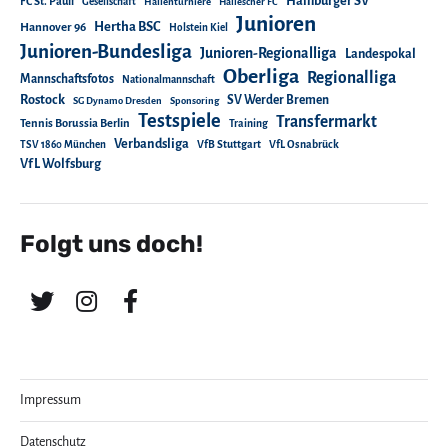
Hamburger SV
FC St. Pauli
Gesellschaft
Hallenturniere
Hallescher FC
Junioren
Hertha BSC
Hannover 96
Holstein Kiel
Junioren-Bundesliga
Junioren-Regionalliga
Landespokal
Oberliga
Regionalliga
Mannschaftsfotos
Nationalmannschaft
Rostock
SV Werder Bremen
SG Dynamo Dresden
Sponsoring
Testspiele
Transfermarkt
Tennis Borussia Berlin
Training
Verbandsliga
TSV 1860 München
VfB Stuttgart
VfL Osnabrück
VfL Wolfsburg
Folgt uns doch!
Impressum
Datenschutz