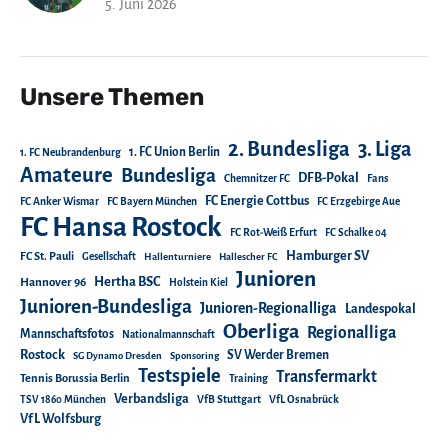
5. Juni 2026
Unsere Themen
2. Bundesliga
3. Liga
1. FC Union Berlin
1. FC Neubrandenburg
Amateure
Bundesliga
DFB-Pokal
Chemnitzer FC
Fans
FC Energie Cottbus
FC Anker Wismar
FC Bayern München
FC Erzgebirge Aue
FC Hansa Rostock
FC Rot-Weiß Erfurt
FC Schalke 04
Hamburger SV
FC St. Pauli
Gesellschaft
Hallenturniere
Hallescher FC
Junioren
Hertha BSC
Hannover 96
Holstein Kiel
Junioren-Bundesliga
Junioren-Regionalliga
Landespokal
Oberliga
Regionalliga
Mannschaftsfotos
Nationalmannschaft
Rostock
SV Werder Bremen
SG Dynamo Dresden
Sponsoring
Testspiele
Transfermarkt
Tennis Borussia Berlin
Training
Verbandsliga
TSV 1860 München
VfB Stuttgart
VfL Osnabrück
VfL Wolfsburg