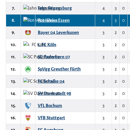
7.
Jahn Regensburg
4
3
0
8.
Rot-Weiss Essen
4
3
0
9.
Bayer 04 Leverkusen
3
2
0
10.
1. FC Köln
3
2
0
11.
SC Paderborn 07
3
2
0
12.
SpVgg Greuther Fürth
3
2
0
13.
FC Schalke 04
3
2
0
14.
SV Darmstadt 98
3
2
0
15.
VfL Bochum
3
2
0
16.
VfB Stuttgart
3
2
0
17.
FC Augsburg
2
1
0