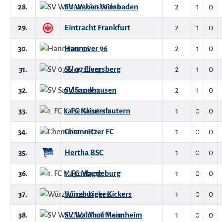
28.
SV Wehen Wiesbaden
2
1
0
29.
Eintracht Frankfurt
2
1
0
30.
Hannover 96
2
1
0
31.
SV 07 Elversberg
2
1
0
32.
SV Sandhausen
2
1
0
33.
1. FC Kaiserslautern
1
0
0
34.
Chemnitzer FC
1
0
0
35.
Hertha BSC
1
0
0
36.
1. FC Magdeburg
1
0
0
37.
Würzburger Kickers
1
0
0
38.
SV Waldhof Mannheim
1
0
0