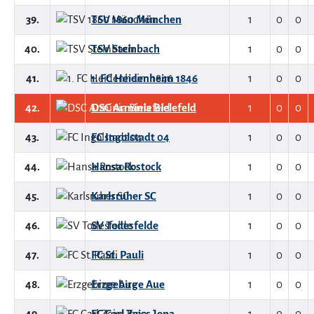
39.
TSV 1860 München
1
0
0
40.
TSV Steinbach
1
0
0
41.
1. FC Heidenheim 1846
1
0
0
42.
DSC Arminia Bielefeld
1
0
0
43.
FC Ingolstadt 04
1
0
0
44.
Hansa Rostock
1
0
0
45.
Karlsruher SC
1
0
0
46.
SV Todesfelde
1
0
0
47.
FC St. Pauli
1
0
0
48.
Erzgebirge Aue
1
0
0
49.
FC Carl Zeiss Jena
1
0
0