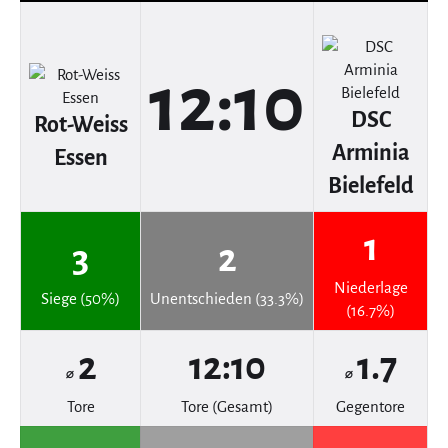
12:10
DSC
Rot-Weiss
Arminia
Essen
Bielefeld
1
3
2
Niederlage
Siege (50%)
Unentschieden (33.3%)
(16.7%)
2
12:10
1.7
⌀
⌀
Tore
Tore (Gesamt)
Gegentore