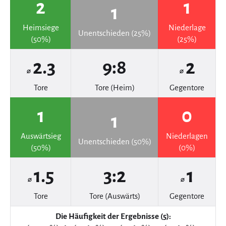
2
1
1
Heimsiege
Niederlage
Unentschieden (25%)
(50%)
(25%)
2.3
9:8
2
⌀
⌀
Tore
Tore (Heim)
Gegentore
1
0
1
Auswärtsieg
Niederlagen
Unentschieden (50%)
(50%)
(0%)
1.5
3:2
1
⌀
⌀
Tore
Tore (Auswärts)
Gegentore
Die Häufigkeit der Ergebnisse (5):