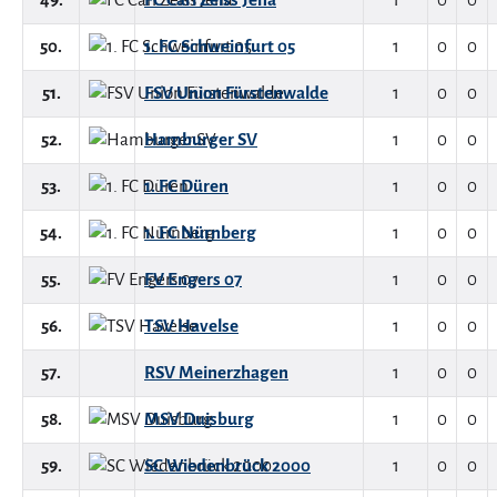
50.
1. FC Schweinfurt 05
1
0
0
51.
FSV Union Fürstenwalde
1
0
0
52.
Hamburger SV
1
0
0
53.
1. FC Düren
1
0
0
54.
1. FC Nürnberg
1
0
0
55.
FV Engers 07
1
0
0
56.
TSV Havelse
1
0
0
57.
RSV Meinerzhagen
1
0
0
58.
MSV Duisburg
1
0
0
59.
SC Wiedenbrück 2000
1
0
0