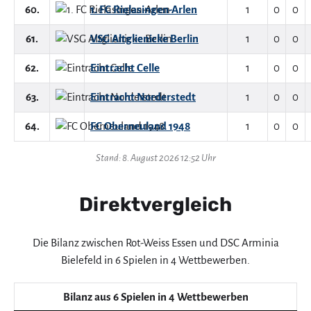
60.
1. FC Rielasingen-Arlen
1
0
0
61.
VSG Altglienicke Berlin
1
0
0
62.
Eintracht Celle
1
0
0
63.
Eintracht Norderstedt
1
0
0
64.
FC Oberneuland 1948
1
0
0
Stand: 8. August 2026 12:52 Uhr
Direktvergleich
Die Bilanz zwischen Rot-Weiss Essen und DSC Arminia
Bielefeld in 6 Spielen in 4 Wettbewerben.
Bilanz aus 6 Spielen in 4 Wettbewerben