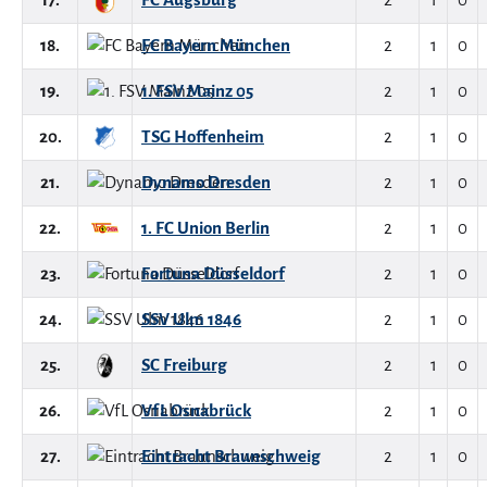
18.
FC Bayern München
2
1
0
19.
1. FSV Mainz 05
2
1
0
20.
TSG Hoffenheim
2
1
0
21.
Dynamo Dresden
2
1
0
22.
1. FC Union Berlin
2
1
0
23.
Fortuna Düsseldorf
2
1
0
24.
SSV Ulm 1846
2
1
0
25.
SC Freiburg
2
1
0
26.
VfL Osnabrück
2
1
0
27.
Eintracht Braunschweig
2
1
0