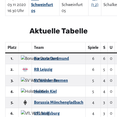
03.11.2020
Schweinfurt
(1:2)
16:30 Uhr
05
Aktuelle Tabelle
Platz
Team
Spiele
S
U
1.
Borussia Dortmund
6
6
0
2.
RB Leipzig
6
5
0
3.
SV Werder Bremen
5
4
0
4.
Holstein Kiel
5
4
0
5.
Borussia Mönchengladbach
4
3
0
6.
VfL Wolfsburg
4
3
0