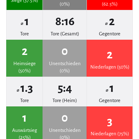
Siege (37.5%)
(0%)
(62.5%)
1
8:16
2
⌀
⌀
Tore
Tore (Gesamt)
Gegentore
2
0
2
Heimsiege
Unentschieden
Niederlagen (50%)
(50%)
(0%)
1.3
5:4
1
⌀
⌀
Tore
Tore (Heim)
Gegentore
1
0
3
Auswärtsieg
Unentschieden
Niederlagen (75%)
(25%)
(0%)