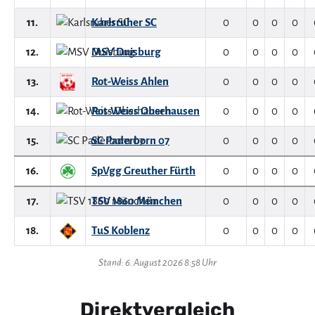
11.
Karlsruher SC
0
0
0
0
12.
MSV Duisburg
0
0
0
0
13.
Rot-Weiss Ahlen
0
0
0
0
14.
Rot-Weiss Oberhausen
0
0
0
0
15.
SC Paderborn 07
0
0
0
0
16.
SpVgg Greuther Fürth
0
0
0
0
17.
TSV 1860 München
0
0
0
0
18.
TuS Koblenz
0
0
0
0
Stand: 6. August 2026 8:58 Uhr
Direktvergleich