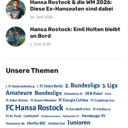
Hansa Rostock & die WM 2026:
Diese Ex-Hanseaten sind dabei
24. Juni 2026
Hansa Rostock: Emil Holten bleibt
an Bord
5. Juni 2026
Unsere Themen
2. Bundesliga
3. Liga
1. FC Union Berlin
1. FC Neubrandenburg
Amateure
Bundesliga
DFB-Pokal
Chemnitzer FC
Fans
FC Energie Cottbus
FC Anker Wismar
FC Bayern München
FC Erzgebirge Aue
FC Hansa Rostock
FC Rot-Weiß Erfurt
FC Schalke 04
Hamburger SV
FC St. Pauli
Gesellschaft
Hallenturniere
Hallescher FC
Junioren
Hertha BSC
Hannover 96
Holstein Kiel