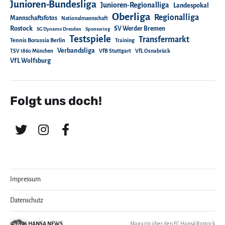
Junioren-Bundesliga
Junioren-Regionalliga
Landespokal
Oberliga
Regionalliga
Mannschaftsfotos
Nationalmannschaft
Rostock
SV Werder Bremen
SG Dynamo Dresden
Sponsoring
Testspiele
Transfermarkt
Tennis Borussia Berlin
Training
Verbandsliga
TSV 1860 München
VfB Stuttgart
VfL Osnabrück
VfL Wolfsburg
Folgt uns doch!
Impressum
Datenschutz
© 2026
HANSA NEWS
Magazin über den FC Hansa Rostock