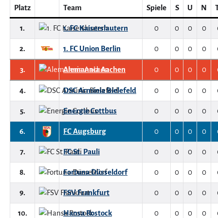
Platz
Team
Spiele
S
U
N
1.
1. FC Kaiserslautern
0
0
0
0
2.
1. FC Union Berlin
0
0
0
0
3.
Alemannia Aachen
0
0
0
0
4.
DSC Arminia Bielefeld
0
0
0
0
5.
Energie Cottbus
0
0
0
0
6.
FC Augsburg
0
0
0
0
7.
FC St. Pauli
0
0
0
0
8.
Fortuna Düsseldorf
0
0
0
0
9.
FSV Frankfurt
0
0
0
0
10.
Hansa Rostock
0
0
0
0