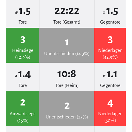
1.5
22:22
1.5
⌀
⌀
Tore
Tore (Gesamt)
Gegentore
3
3
1
Heimsiege
Niederlagen
Unentschieden (14.3%)
(42.9%)
(42.9%)
1.4
10:8
1.1
⌀
⌀
Tore
Tore (Heim)
Gegentore
2
4
2
Auswärtsiege
Niederlagen
Unentschieden (25%)
(25%)
(50%)