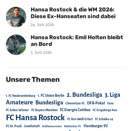
Hansa Rostock & die WM 2026:
Diese Ex-Hanseaten sind dabei
24. Juni 2026
Hansa Rostock: Emil Holten bleibt
an Bord
5. Juni 2026
Unsere Themen
2. Bundesliga
3. Liga
1. FC Union Berlin
1. FC Neubrandenburg
Amateure
Bundesliga
DFB-Pokal
Chemnitzer FC
Fans
FC Energie Cottbus
FC Anker Wismar
FC Bayern München
FC Erzgebirge Aue
FC Hansa Rostock
FC Rot-Weiß Erfurt
FC Schalke 04
Hamburger SV
FC St. Pauli
Gesellschaft
Hallenturniere
Hallescher FC