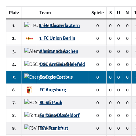
Platz
Team
Spiele
S
U
N
1.
1. FC Kaiserslautern
0
0
0
0
2.
1. FC Union Berlin
0
0
0
0
3.
Alemannia Aachen
0
0
0
0
4.
DSC Arminia Bielefeld
0
0
0
0
5.
Energie Cottbus
0
0
0
0
6.
FC Augsburg
0
0
0
0
7.
FC St. Pauli
0
0
0
0
8.
Fortuna Düsseldorf
0
0
0
0
9.
FSV Frankfurt
0
0
0
0