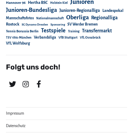
Junioren
Hertha BSC
Hannover 96
Holstein Kiel
Junioren-Bundesliga
Junioren-Regionalliga
Landespokal
Oberliga
Regionalliga
Mannschaftsfotos
Nationalmannschaft
Rostock
SV Werder Bremen
SG Dynamo Dresden
Sponsoring
Testspiele
Transfermarkt
Tennis Borussia Berlin
Training
Verbandsliga
TSV 1860 München
VfB Stuttgart
VfL Osnabrück
VfL Wolfsburg
Folgt uns doch!
Impressum
Datenschutz