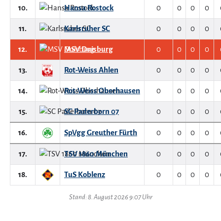
10.
Hansa Rostock
0
0
0
0
11.
Karlsruher SC
0
0
0
0
12.
MSV Duisburg
0
0
0
0
13.
Rot-Weiss Ahlen
0
0
0
0
14.
Rot-Weiss Oberhausen
0
0
0
0
15.
SC Paderborn 07
0
0
0
0
16.
SpVgg Greuther Fürth
0
0
0
0
17.
TSV 1860 München
0
0
0
0
18.
TuS Koblenz
0
0
0
0
Stand: 8. August 2026 9:07 Uhr