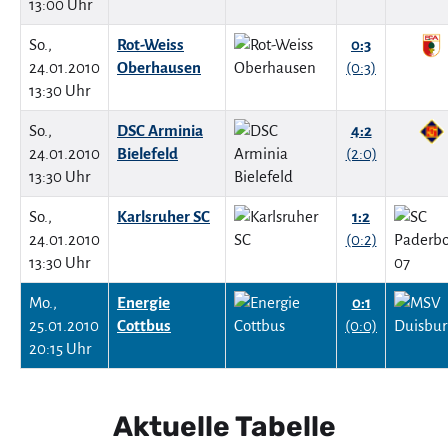
13:00 Uhr
So.,
Rot-Weiss
0:3
24.01.2010
Oberhausen
(0:3)
13:30 Uhr
So.,
DSC Arminia
4:2
24.01.2010
Bielefeld
(2:0)
13:30 Uhr
So.,
Karlsruher SC
1:2
24.01.2010
(0:2)
13:30 Uhr
Mo.,
Energie
0:1
25.01.2010
Cottbus
(0:0)
20:15 Uhr
Aktuelle Tabelle