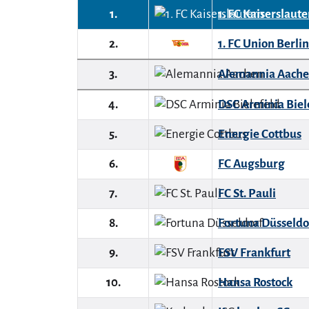
1.
1. FC Kaiserslaut
2.
1. FC Union Berlin
3.
Alemannia Aach
4.
DSC Arminia Biel
5.
Energie Cottbus
6.
FC Augsburg
7.
FC St. Pauli
8.
Fortuna Düsseldo
9.
FSV Frankfurt
10.
Hansa Rostock