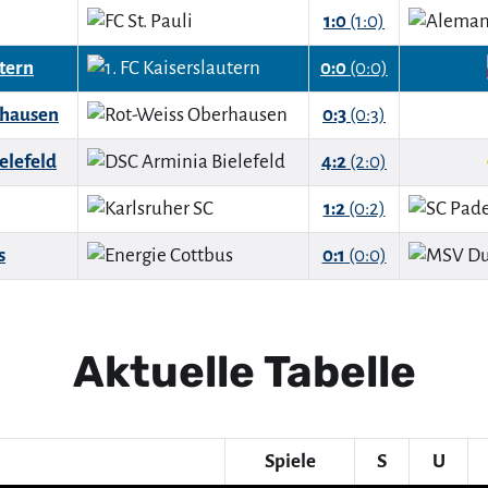
1:0
(1:0)
utern
0:0
(0:0)
rhausen
0:3
(0:3)
elefeld
4:2
(2:0)
1:2
(0:2)
s
0:1
(0:0)
Aktuelle Tabelle
Spiele
S
U