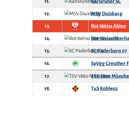
11.
Karlsruher SC
12.
MSV Duisburg
13.
Rot-Weiss Ahlen
14.
Rot-Weiss Oberh
15.
SC Paderborn 07
16.
SpVgg Greuther F
17.
TSV 1860 Münch
18.
TuS Koblenz