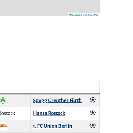
Leaflet
|
©
OpenStreetMap
SpVgg Greuther Fürth
Hansa Rostock
1. FC Union Berlin