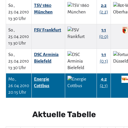
So.,
TSV 1860
2:2
25.04.2010
München
(2:2)
13:30 Uhr
So.,
FSV Frankfurt
1:1
25.04.2010
(0:0)
13:30 Uhr
So.,
DSC Arminia
1:1
25.04.2010
Bielefeld
(0:1)
13:30 Uhr
Mo.,
Energie
4:2
26.04.2010
Cottbus
(2:1)
20:15 Uhr
Aktuelle Tabelle