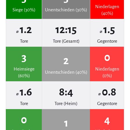
Niederlagen
Siege (30%)
Unentschieden (30%)
(40%)
1.2
12:15
1.5
⌀
⌀
Tore
Tore (Gesamt)
Gegentore
3
0
2
Heimsiege
Niederlagen
Unentschieden (40%)
(60%)
(0%)
1.6
8:4
0.8
⌀
⌀
Tore
Tore (Heim)
Gegentore
0
4
1