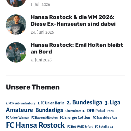
1. Juli 2026
Hansa Rostock & die WM 2026:
Diese Ex-Hanseaten sind dabei
24. Juni 2026
Hansa Rostock: Emil Holten bleibt
an Bord
5. Juni 2026
Unsere Themen
2. Bundesliga
3. Liga
1. FC Union Berlin
1. FC Neubrandenburg
Amateure
Bundesliga
DFB-Pokal
Chemnitzer FC
Fans
FC Energie Cottbus
FC Anker Wismar
FC Bayern München
FC Erzgebirge Aue
FC Hansa Rostock
FC Rot-Weiß Erfurt
FC Schalke 04