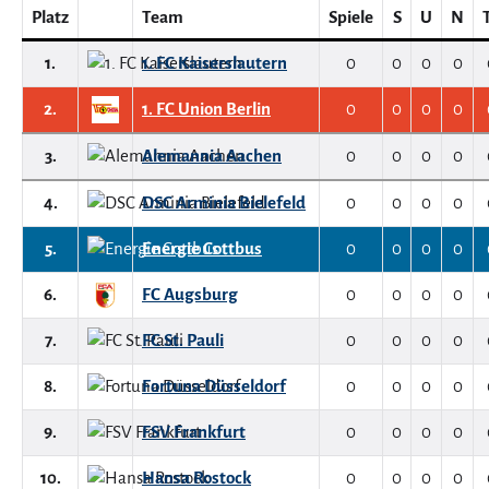
Platz
Team
Spiele
S
U
N
1.
1. FC Kaiserslautern
0
0
0
0
2.
1. FC Union Berlin
0
0
0
0
3.
Alemannia Aachen
0
0
0
0
4.
DSC Arminia Bielefeld
0
0
0
0
5.
Energie Cottbus
0
0
0
0
6.
FC Augsburg
0
0
0
0
7.
FC St. Pauli
0
0
0
0
8.
Fortuna Düsseldorf
0
0
0
0
9.
FSV Frankfurt
0
0
0
0
10.
Hansa Rostock
0
0
0
0