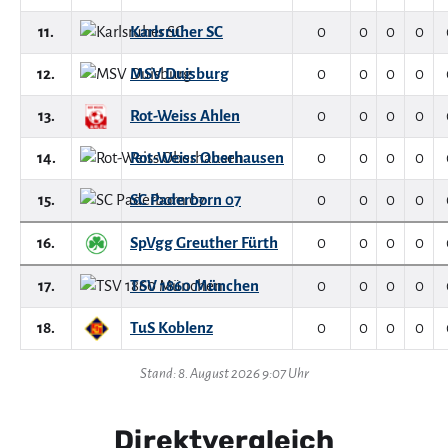
11.
Karlsruher SC
0
0
0
0
12.
MSV Duisburg
0
0
0
0
13.
Rot-Weiss Ahlen
0
0
0
0
14.
Rot-Weiss Oberhausen
0
0
0
0
15.
SC Paderborn 07
0
0
0
0
16.
SpVgg Greuther Fürth
0
0
0
0
17.
TSV 1860 München
0
0
0
0
18.
TuS Koblenz
0
0
0
0
Stand: 8. August 2026 9:07 Uhr
Direktvergleich