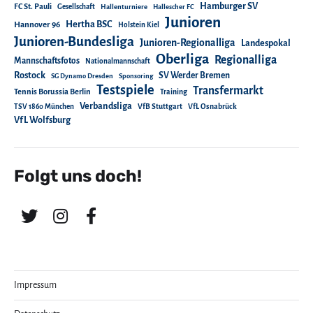
Hamburger SV
FC St. Pauli
Gesellschaft
Hallenturniere
Hallescher FC
Junioren
Hertha BSC
Hannover 96
Holstein Kiel
Junioren-Bundesliga
Junioren-Regionalliga
Landespokal
Oberliga
Regionalliga
Mannschaftsfotos
Nationalmannschaft
Rostock
SV Werder Bremen
SG Dynamo Dresden
Sponsoring
Testspiele
Transfermarkt
Tennis Borussia Berlin
Training
Verbandsliga
TSV 1860 München
VfB Stuttgart
VfL Osnabrück
VfL Wolfsburg
Folgt uns doch!
Impressum