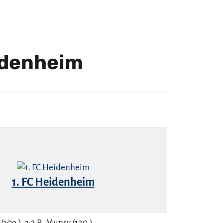
idenheim
1. FC Heidenheim
 (109.), 3:2 R. Munsy (120.).