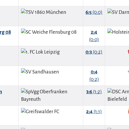
6:5
(0:0)
rg 08
2:4
(0:0)
0:3
(0:2)
0:4
(0:2)
n
3:6
(1:2)
2:4
(1:1)