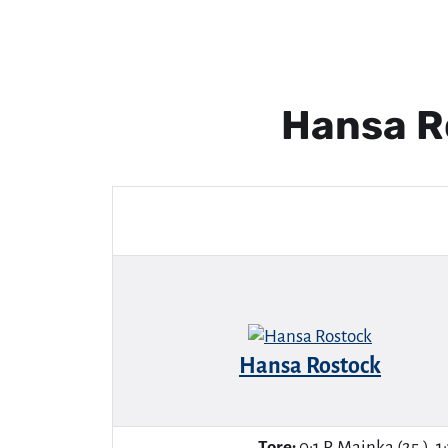
Hansa R
Hansa Rostock
Tore:
0:1 P. Mainka (25.), 1