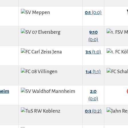
0:1
(0:0)
9:10
(0:0)
3:5
(1:0)
1:4
(1:1)
heim
2:0
(0:0)
0:3
(0:2)