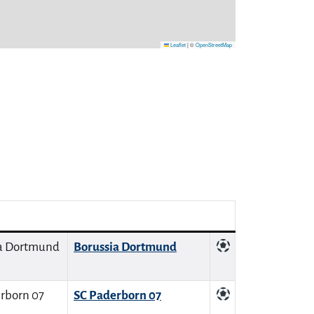
Leaflet
|
©
OpenStreetMap
Borussia Dortmund
SC Paderborn 07