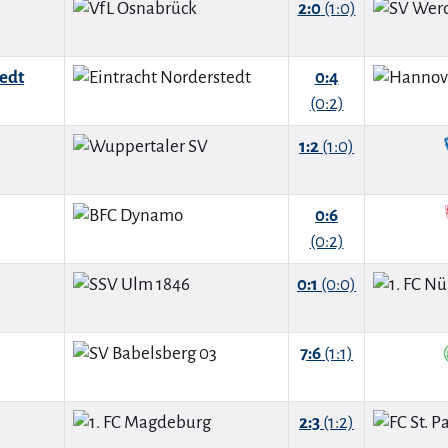
2:0
(1:0)
tedt
0:4
(0:2)
1:2
(1:0)
0:6
(0:2)
0:1
(0:0)
7:6
(1:1)
2:3
(1:2)