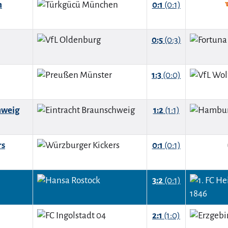
n
0:1
(0:1)
0:5
(0:3)
1:3
(0:0)
hweig
1:2
(1:1)
rs
0:1
(0:1)
3:2
(0:1)
2:1
(1:0)