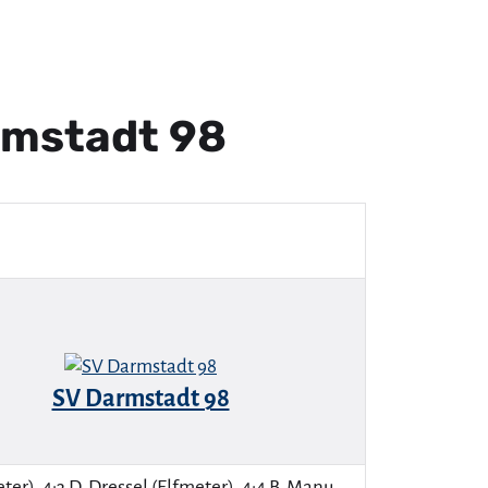
rmstadt 98
SV Darmstadt 98
meter), 4:3 D. Dressel (Elfmeter), 4:4 B. Manu