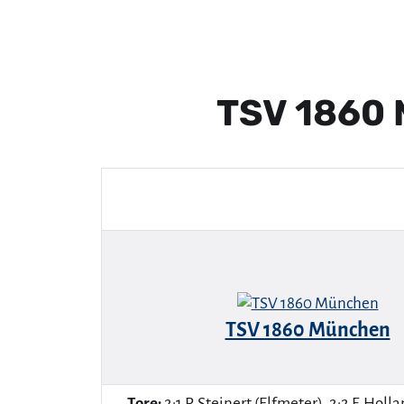
TSV 1860 
TSV 1860 München
Tore:
2:1 P. Steinert (Elfmeter), 2:2 F. Holl