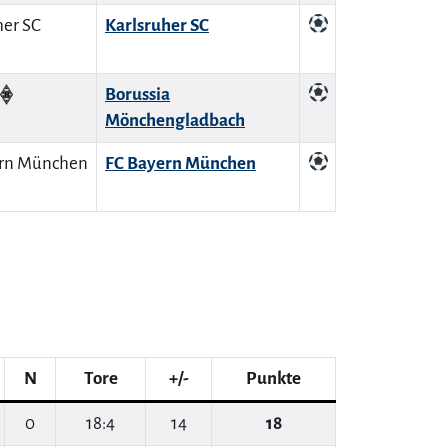
Karlsruher SC
Borussia
Mönchengladbach
FC Bayern München
N
Tore
+/-
Punkte
0
18:4
14
18