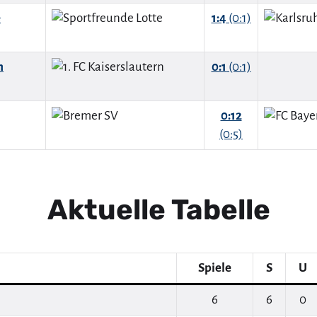
e
1:4
(0:1)
n
0:1
(0:1)
0:12
(0:5)
Aktuelle Tabelle
Spiele
S
U
6
6
0