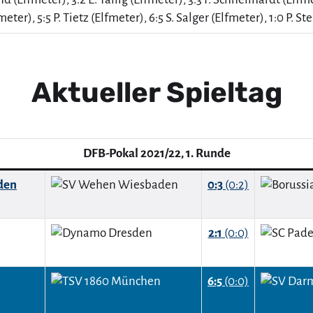
ter), 5:5 P. Tietz (Elfmeter), 6:5 S. Salger (Elfmeter), 1:0 P. Stein
Aktueller Spieltag
DFB-Pokal 2021/22, 1. Runde
den
0:3
(0:2)
2:1
(0:0)
6:5
(0:0)