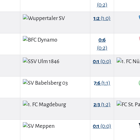
(0:2)
1:2
(1:0)
0:6
(0:2)
0:1
(0:0)
7:6
(1:1)
2:3
(1:2)
0:1
(0:0)