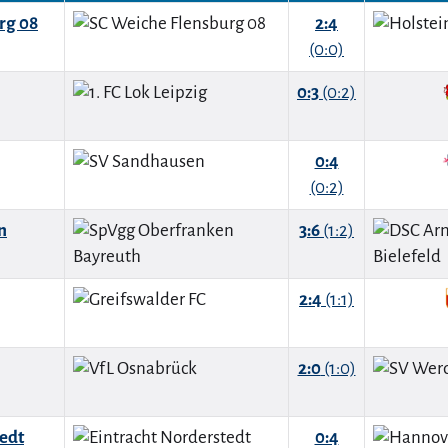
rg 08
2:4
(0:0)
0:3
(0:2)
0:4
(0:2)
n
3:6
(1:2)
2:4
(1:1)
2:0
(1:0)
tedt
0:4