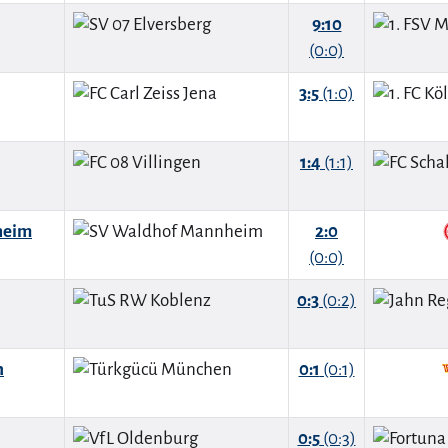
9:10
(0:0)
3:5
(1:0)
1:4
(1:1)
heim
2:0
(0:0)
0:3
(0:2)
n
0:1
(0:1)
0:5
(0:3)