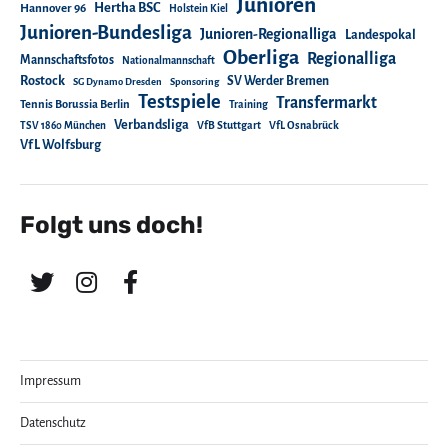
Junioren
Hertha BSC
Hannover 96
Holstein Kiel
Junioren-Bundesliga
Junioren-Regionalliga
Landespokal
Oberliga
Regionalliga
Mannschaftsfotos
Nationalmannschaft
Rostock
SV Werder Bremen
SG Dynamo Dresden
Sponsoring
Testspiele
Transfermarkt
Tennis Borussia Berlin
Training
Verbandsliga
TSV 1860 München
VfB Stuttgart
VfL Osnabrück
VfL Wolfsburg
Folgt uns doch!
Impressum
Datenschutz