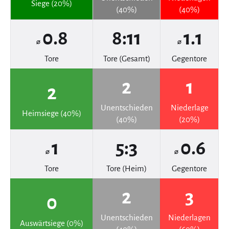
Siege (20%)
(40%)
(40%)
0.8
8:11
1.1
⌀
⌀
Tore
Tore (Gesamt)
Gegentore
2
1
2
Unentschieden
Niederlage
Heimsiege (40%)
(40%)
(20%)
1
5:3
0.6
⌀
⌀
Tore
Tore (Heim)
Gegentore
2
3
0
Unentschieden
Niederlagen
Auswärtsiege (0%)