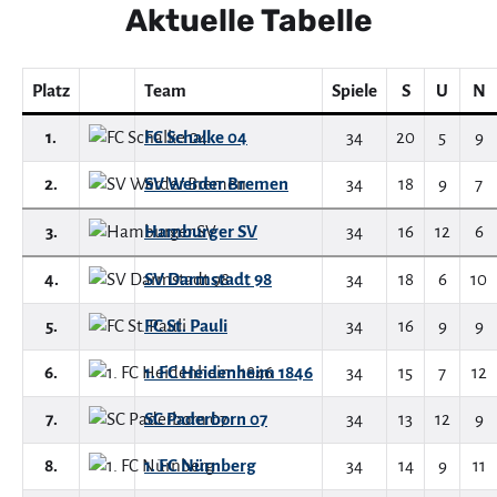
Aktuelle Tabelle
Platz
Team
Spiele
S
U
N
1.
FC Schalke 04
34
20
5
9
2.
SV Werder Bremen
34
18
9
7
3.
Hamburger SV
34
16
12
6
4.
SV Darmstadt 98
34
18
6
10
5.
FC St. Pauli
34
16
9
9
6.
1. FC Heidenheim 1846
34
15
7
12
7.
SC Paderborn 07
34
13
12
9
8.
1. FC Nürnberg
34
14
9
11