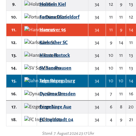
9.
Holstein Kiel
34
12
9
13
10.
Fortuna Düsseldorf
34
11
11
12
11.
Hannover 96
34
11
9
14
12.
Karlsruher SC
34
9
14
11
13.
Hansa Rostock
34
10
11
13
14.
SV Sandhausen
34
10
11
13
15.
Jahn Regensburg
34
10
10
14
16.
Dynamo Dresden
34
7
11
16
17.
Erzgebirge Aue
34
6
8
20
18.
FC Ingolstadt 04
34
4
9
21
Stand: 7. August 2026 23:17 Uhr