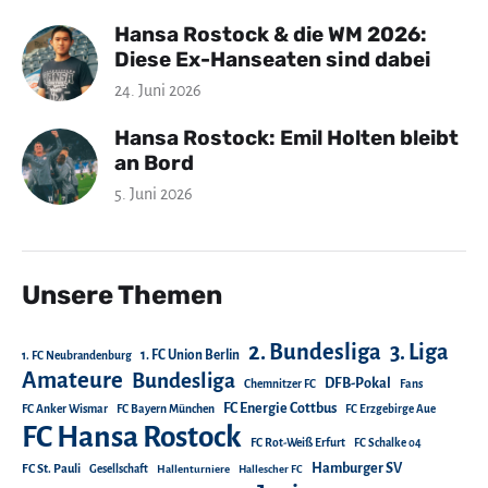
Hansa Rostock & die WM 2026:
Diese Ex-Hanseaten sind dabei
24. Juni 2026
Hansa Rostock: Emil Holten bleibt
an Bord
5. Juni 2026
Unsere Themen
2. Bundesliga
3. Liga
1. FC Union Berlin
1. FC Neubrandenburg
Amateure
Bundesliga
DFB-Pokal
Chemnitzer FC
Fans
FC Energie Cottbus
FC Anker Wismar
FC Bayern München
FC Erzgebirge Aue
FC Hansa Rostock
FC Rot-Weiß Erfurt
FC Schalke 04
Hamburger SV
FC St. Pauli
Gesellschaft
Hallenturniere
Hallescher FC