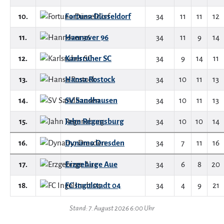
10.
Fortuna Düsseldorf
34
11
11
12
11.
Hannover 96
34
11
9
14
12.
Karlsruher SC
34
9
14
11
13.
Hansa Rostock
34
10
11
13
14.
SV Sandhausen
34
10
11
13
15.
Jahn Regensburg
34
10
10
14
16.
Dynamo Dresden
34
7
11
16
17.
Erzgebirge Aue
34
6
8
20
18.
FC Ingolstadt 04
34
4
9
21
Stand: 7. August 2026 6:00 Uhr