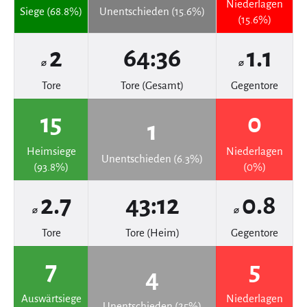
Niederlagen
Siege (68.8%)
Unentschieden (15.6%)
(15.6%)
2
64:36
1.1
⌀
⌀
Tore
Tore (Gesamt)
Gegentore
15
0
1
Heimsiege
Niederlagen
Unentschieden (6.3%)
(93.8%)
(0%)
2.7
43:12
0.8
⌀
⌀
Tore
Tore (Heim)
Gegentore
7
5
4
Auswärtsiege
Niederlagen
Unentschieden (25%)