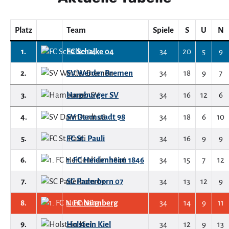
Platz
Team
Spiele
S
U
N
1.
FC Schalke 04
34
20
5
9
2.
SV Werder Bremen
34
18
9
7
3.
Hamburger SV
34
16
12
6
4.
SV Darmstadt 98
34
18
6
10
5.
FC St. Pauli
34
16
9
9
6.
1. FC Heidenheim 1846
34
15
7
12
7.
SC Paderborn 07
34
13
12
9
8.
1. FC Nürnberg
34
14
9
11
9.
Holstein Kiel
34
12
9
13