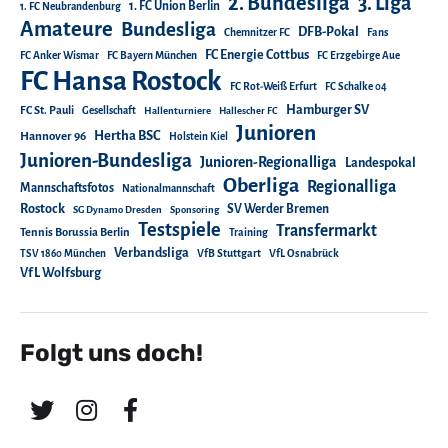
2. Bundesliga
3. Liga
1. FC Union Berlin
1. FC Neubrandenburg
Amateure
Bundesliga
DFB-Pokal
Chemnitzer FC
Fans
FC Energie Cottbus
FC Anker Wismar
FC Bayern München
FC Erzgebirge Aue
FC Hansa Rostock
FC Rot-Weiß Erfurt
FC Schalke 04
Hamburger SV
FC St. Pauli
Gesellschaft
Hallenturniere
Hallescher FC
Junioren
Hertha BSC
Hannover 96
Holstein Kiel
Junioren-Bundesliga
Junioren-Regionalliga
Landespokal
Oberliga
Regionalliga
Mannschaftsfotos
Nationalmannschaft
Rostock
SV Werder Bremen
SG Dynamo Dresden
Sponsoring
Testspiele
Transfermarkt
Tennis Borussia Berlin
Training
Verbandsliga
TSV 1860 München
VfB Stuttgart
VfL Osnabrück
VfL Wolfsburg
Folgt uns doch!