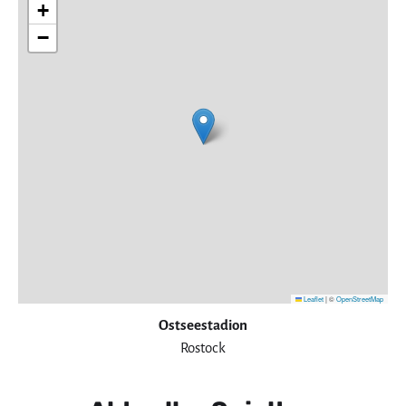
+
−
Leaflet
|
©
OpenStreetMap
Ostseestadion
Rostock