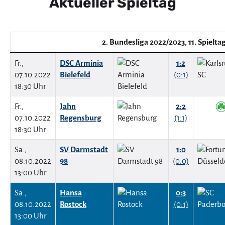
Aktueller Spieltag
2. Bundesliga 2022/2023, 11. Spielta
Fr.,
DSC Arminia
1:2
07.10.2022
Bielefeld
(0:1)
18:30 Uhr
Fr.,
Jahn
2:2
07.10.2022
Regensburg
(1:1)
18:30 Uhr
Sa.,
SV Darmstadt
1:0
08.10.2022
98
(0:0)
13:00 Uhr
Sa.,
Hansa
0:3
08.10.2022
Rostock
(0:1)
13:00 Uhr