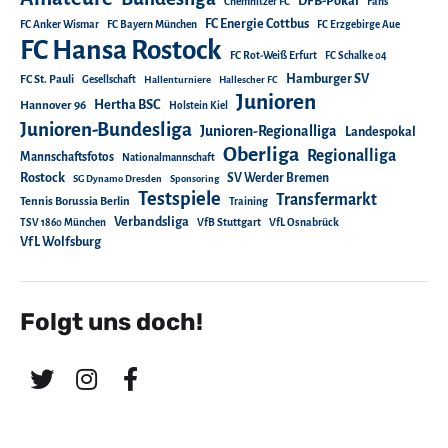
DFB-Pokal
Chemnitzer FC
Fans
FC Energie Cottbus
FC Anker Wismar
FC Bayern München
FC Erzgebirge Aue
FC Hansa Rostock
FC Rot-Weiß Erfurt
FC Schalke 04
Hamburger SV
FC St. Pauli
Gesellschaft
Hallenturniere
Hallescher FC
Junioren
Hertha BSC
Hannover 96
Holstein Kiel
Junioren-Bundesliga
Junioren-Regionalliga
Landespokal
Oberliga
Regionalliga
Mannschaftsfotos
Nationalmannschaft
Rostock
SV Werder Bremen
SG Dynamo Dresden
Sponsoring
Testspiele
Transfermarkt
Tennis Borussia Berlin
Training
Verbandsliga
TSV 1860 München
VfB Stuttgart
VfL Osnabrück
VfL Wolfsburg
Folgt uns doch!