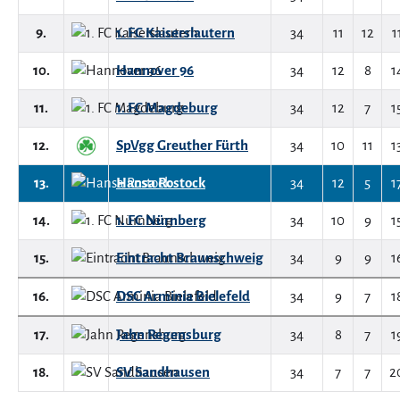
9.
1. FC Kaiserslautern
34
11
12
1
10.
Hannover 96
34
12
8
1
11.
1. FC Magdeburg
34
12
7
1
12.
SpVgg Greuther Fürth
34
10
11
1
13.
Hansa Rostock
34
12
5
1
14.
1. FC Nürnberg
34
10
9
1
15.
Eintracht Braunschweig
34
9
9
1
16.
DSC Arminia Bielefeld
34
9
7
1
17.
Jahn Regensburg
34
8
7
1
18.
SV Sandhausen
34
7
7
2