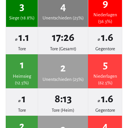
9
3
4
Niederlagen
Siege (18.8%)
Unentschieden (25%)
(56.3%)
1.1
17:26
1.6
⌀
⌀
Tore
Tore (Gesamt)
Gegentore
1
5
2
Heimsieg
Niederlagen
Unentschieden (25%)
(12.5%)
(62.5%)
1
8:13
1.6
⌀
⌀
Tore
Tore (Heim)
Gegentore
2
4