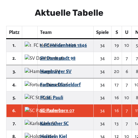
Aktuelle Tabelle
Platz
Team
Spiele
S
U
1.
1. FC Heidenheim 1846
34
19
10
5
2.
SV Darmstadt 98
34
20
7
7
3.
Hamburger SV
34
20
6
4.
Fortuna Düsseldorf
34
17
7
1
5.
FC St. Pauli
34
16
10
6.
SC Paderborn 07
34
16
7
1
7.
Karlsruher SC
34
13
7
1
8.
Holstein Kiel
34
12
10
1