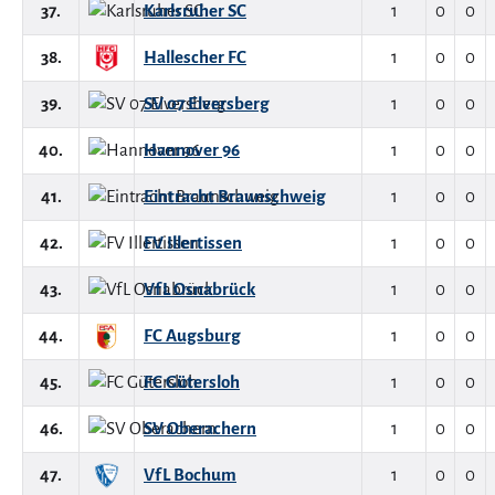
37.
Karlsruher SC
1
0
0
38.
Hallescher FC
1
0
0
39.
SV 07 Elversberg
1
0
0
40.
Hannover 96
1
0
0
41.
Eintracht Braunschweig
1
0
0
42.
FV Illertissen
1
0
0
43.
VfL Osnabrück
1
0
0
44.
FC Augsburg
1
0
0
45.
FC Gütersloh
1
0
0
46.
SV Oberachern
1
0
0
47.
VfL Bochum
1
0
0