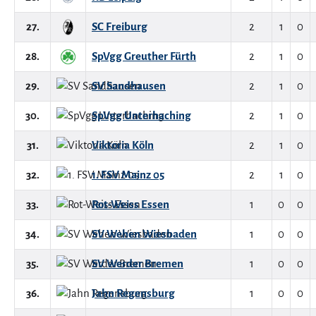
27.
SC Freiburg
2
1
0
28.
SpVgg Greuther Fürth
2
1
0
29.
SV Sandhausen
2
1
0
30.
SpVgg Unterhaching
2
1
0
31.
Viktoria Köln
2
1
0
32.
1. FSV Mainz 05
2
1
0
33.
Rot-Weiss Essen
1
0
0
34.
SV Wehen Wiesbaden
1
0
0
35.
SV Werder Bremen
1
0
0
36.
Jahn Regensburg
1
0
0