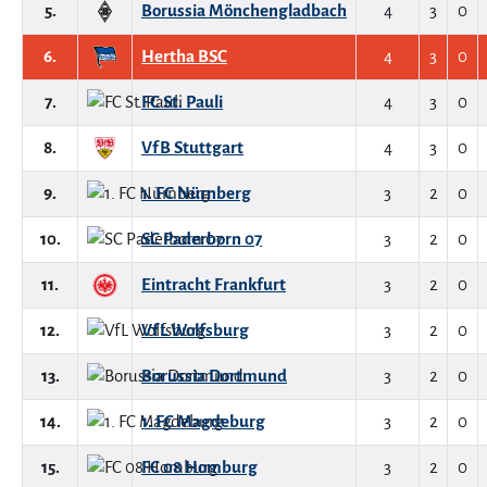
5.
Borussia Mönchengladbach
4
3
0
6.
Hertha BSC
4
3
0
7.
FC St. Pauli
4
3
0
8.
VfB Stuttgart
4
3
0
9.
1. FC Nürnberg
3
2
0
10.
SC Paderborn 07
3
2
0
11.
Eintracht Frankfurt
3
2
0
12.
VfL Wolfsburg
3
2
0
13.
Borussia Dortmund
3
2
0
14.
1. FC Magdeburg
3
2
0
15.
FC 08 Homburg
3
2
0