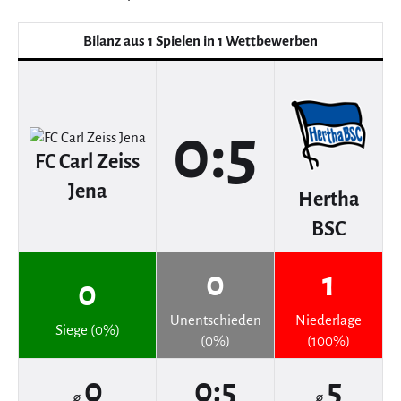
Bilanz aus 1 Spielen in 1 Wettbewerben
0:5
FC Carl Zeiss
Jena
Hertha
BSC
0
1
0
Unentschieden
Niederlage
Siege (0%)
(0%)
(100%)
0
0:5
5
⌀
⌀