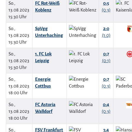
So.,
FC Rot-Weiß
0:5
13.08.2023
Koblenz
(0:3)
15:30 Uhr
So.,
SpVgg
2:0
13.08.2023
Unterhaching
(1:0)
15:30 Uhr
So.,
1. FC Lok
0:7
13.08.2023
Leipzig
(0:1)
15:30 Uhr
So.,
Energie
0:7
13.08.2023
Cottbus
(0:3)
18:00 Uhr
So.,
FC Astoria
0:4
13.08.2023
Walldorf
(0:3)
18:00 Uhr
So.,
FSV Frankfurt
1:4