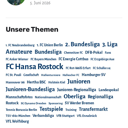
5. Juni 2026
Unsere Themen
2. Bundesliga
3. Liga
1. FC Union Berlin
1. FC Neubrandenburg
Amateure
Bundesliga
DFB-Pokal
Chemnitzer FC
Fans
FC Energie Cottbus
FC Anker Wismar
FC Bayern München
FC Erzgebirge Aue
FC Hansa Rostock
FC Rot-Weiß Erfurt
FC Schalke 04
Hamburger SV
FC St. Pauli
Gesellschaft
Hallenturniere
Hallescher FC
Junioren
Hertha BSC
Hannover 96
Holstein Kiel
Junioren-Bundesliga
Junioren-Regionalliga
Landespokal
Oberliga
Regionalliga
Mannschaftsfotos
Nationalmannschaft
Rostock
SV Werder Bremen
SG Dynamo Dresden
Sponsoring
Testspiele
Transfermarkt
Tennis Borussia Berlin
Training
Verbandsliga
TSV 1860 München
VfB Stuttgart
VfL Osnabrück
VfL Wolfsburg