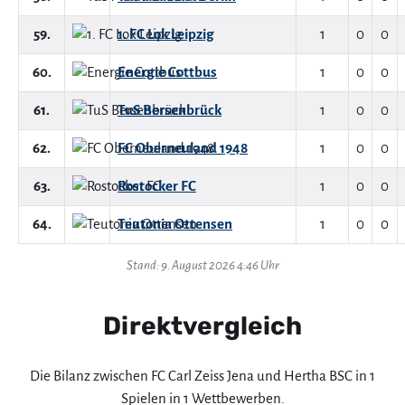
59.
1. FC Lok Leipzig
1
0
0
60.
Energie Cottbus
1
0
0
61.
TuS Bersenbrück
1
0
0
62.
FC Oberneuland 1948
1
0
0
63.
Rostocker FC
1
0
0
64.
Teutonia Ottensen
1
0
0
Stand: 9. August 2026 4:46 Uhr
Direktvergleich
Die Bilanz zwischen FC Carl Zeiss Jena und Hertha BSC in 1
Spielen in 1 Wettbewerben.