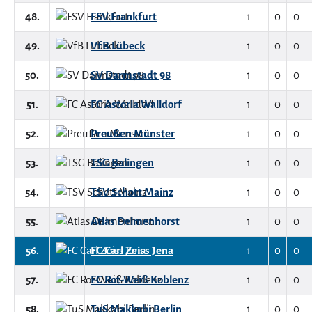
48.
FSV Frankfurt
1
0
0
49.
VfB Lübeck
1
0
0
50.
SV Darmstadt 98
1
0
0
51.
FC Astoria Walldorf
1
0
0
52.
Preußen Münster
1
0
0
53.
TSG Balingen
1
0
0
54.
TSV Schott Mainz
1
0
0
55.
Atlas Delmenhorst
1
0
0
56.
FC Carl Zeiss Jena
1
0
0
57.
FC Rot-Weiß Koblenz
1
0
0
58.
TuS Makkabi Berlin
1
0
0