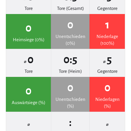
Tore
Tore (Gesamt)
Gegentore
0
1
0
Unentschieden
Niederlage
Heimsiege (0%)
(0%)
(100%)
0
0:5
5
⌀
⌀
Tore
Tore (Heim)
Gegentore
0
0
0
Unentschieden
Niederlagen
Auswärtsiege (%)
(%)
(%)
:
⌀
⌀