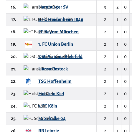
16.
Hamburger SV
3
2
0
17.
1. FC Heidenheim 1846
2
1
0
18.
FC Bayern München
2
1
0
19.
1. FC Union Berlin
2
1
0
20.
DSC Arminia Bielefeld
2
1
0
21.
Hansa Rostock
2
1
0
22.
TSG Hoffenheim
2
1
0
23.
Holstein Kiel
2
1
0
24.
1. FC Köln
2
1
0
25.
FC Schalke 04
2
1
0
26.
RB Leipzig
2
1
0