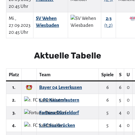
20:45 Uhr
Mi.,
SV Wehen
2:3
27.09.2023
Wiesbaden
(1:2)
20:45 Uhr
Aktuelle Tabelle
Platz
Team
Spiele
S
U
1.
Bayer 04 Leverkusen
6
6
0
2.
1. FC Kaiserslautern
6
5
0
3.
Fortuna Düsseldorf
5
4
0
4.
1. FC Saarbrücken
5
4
0