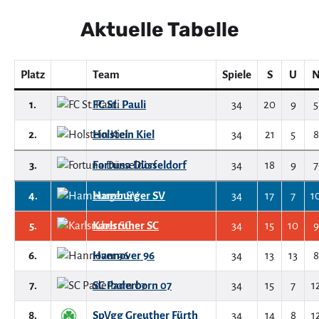
Aktuelle Tabelle
Platz
Team
Spiele
S
U
1.
FC St. Pauli
34
20
9
5
2.
Holstein Kiel
34
21
5
8
3.
Fortuna Düsseldorf
34
18
9
7
4.
Hamburger SV
34
17
7
1
5.
Karlsruher SC
34
15
10
9
6.
Hannover 96
34
13
13
8
7.
SC Paderborn 07
34
15
7
1
8.
SpVgg Greuther Fürth
34
14
8
1