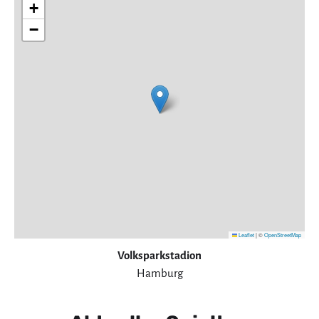
+
−
Leaflet
|
©
OpenStreetMap
Volksparkstadion
Hamburg