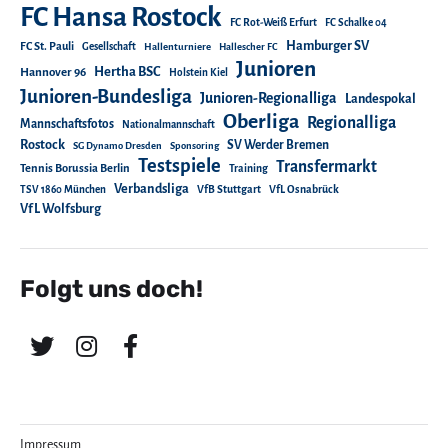
FC Hansa Rostock
FC Rot-Weiß Erfurt
FC Schalke 04
Hamburger SV
FC St. Pauli
Gesellschaft
Hallenturniere
Hallescher FC
Junioren
Hertha BSC
Hannover 96
Holstein Kiel
Junioren-Bundesliga
Junioren-Regionalliga
Landespokal
Oberliga
Regionalliga
Mannschaftsfotos
Nationalmannschaft
Rostock
SV Werder Bremen
SG Dynamo Dresden
Sponsoring
Testspiele
Transfermarkt
Tennis Borussia Berlin
Training
Verbandsliga
TSV 1860 München
VfB Stuttgart
VfL Osnabrück
VfL Wolfsburg
Folgt uns doch!
Impressum