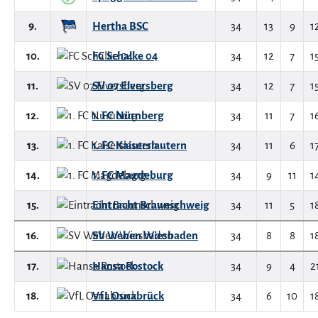
9.
Hertha BSC
34
13
9
1
10.
FC Schalke 04
34
12
7
1
11.
SV 07 Elversberg
34
12
7
1
12.
1. FC Nürnberg
34
11
7
1
13.
1. FC Kaiserslautern
34
11
6
1
14.
1. FC Magdeburg
34
9
11
1
15.
Eintracht Braunschweig
34
11
5
1
16.
SV Wehen Wiesbaden
34
8
8
1
17.
Hansa Rostock
34
9
4
2
18.
VfL Osnabrück
34
6
10
1