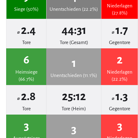
Niederlagen
Siege (50%)
Unentschieden (22.2%)
(27.8%)
2.4
44:31
1.7
⌀
⌀
Tore
Tore (Gesamt)
Gegentore
6
2
1
Heimsiege
Niederlagen
Unentschieden (11.1%)
(66.7%)
(22.2%)
2.8
25:12
1.3
⌀
⌀
Tore
Tore (Heim)
Gegentore
3
3
3