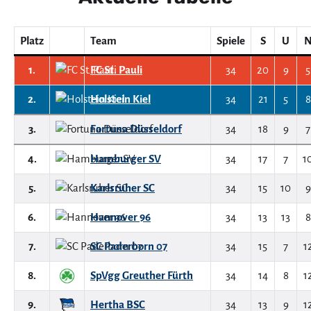
Platz
Team
Spiele
S
U
1.
FC St. Pauli
34
20
9
5
2.
Holstein Kiel
34
21
5
8
3.
Fortuna Düsseldorf
34
18
9
7
4.
Hamburger SV
34
17
7
1
5.
Karlsruher SC
34
15
10
9
6.
Hannover 96
34
13
13
8
7.
SC Paderborn 07
34
15
7
1
8.
SpVgg Greuther Fürth
34
14
8
1
9.
Hertha BSC
34
13
9
1