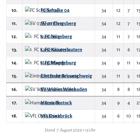
10.
FC Schalke 04
34
12
7
1
11.
SV 07 Elversberg
34
12
7
1
12.
1. FC Nürnberg
34
11
7
1
13.
1. FC Kaiserslautern
34
11
6
1
14.
1. FC Magdeburg
34
9
11
1
15.
Eintracht Braunschweig
34
11
5
1
16.
SV Wehen Wiesbaden
34
8
8
1
17.
Hansa Rostock
34
9
4
2
18.
VfL Osnabrück
34
6
10
1
Stand: 7. August 2026 1:13 Uhr