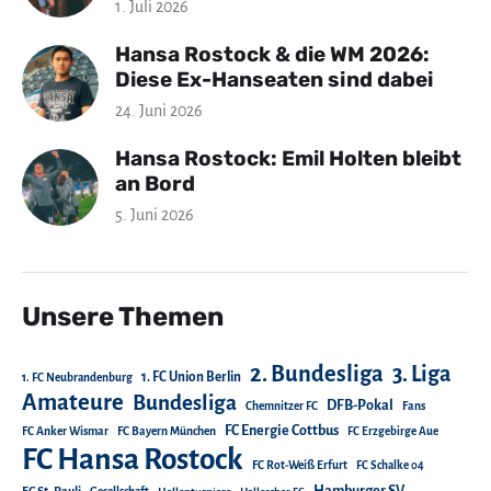
1. Juli 2026
Hansa Rostock & die WM 2026:
Diese Ex-Hanseaten sind dabei
24. Juni 2026
Hansa Rostock: Emil Holten bleibt
an Bord
5. Juni 2026
Unsere Themen
2. Bundesliga
3. Liga
1. FC Union Berlin
1. FC Neubrandenburg
Amateure
Bundesliga
DFB-Pokal
Chemnitzer FC
Fans
FC Energie Cottbus
FC Anker Wismar
FC Bayern München
FC Erzgebirge Aue
FC Hansa Rostock
FC Rot-Weiß Erfurt
FC Schalke 04