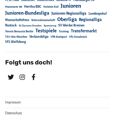
Hamburger SV
FC St. Pauli
Gesellschaft
Hallenturniere
Hallescher FC
Junioren
Hertha BSC
Hannover 96
Holstein Kiel
Junioren-Bundesliga
Junioren-Regionalliga
Landespokal
Oberliga
Regionalliga
Mannschaftsfotos
Nationalmannschaft
Rostock
SV Werder Bremen
SG Dynamo Dresden
Sponsoring
Testspiele
Transfermarkt
Tennis Borussia Berlin
Training
Verbandsliga
TSV 1860 München
VfB Stuttgart
VfL Osnabrück
VfL Wolfsburg
Folgt uns doch!
Impressum
Datenschutz