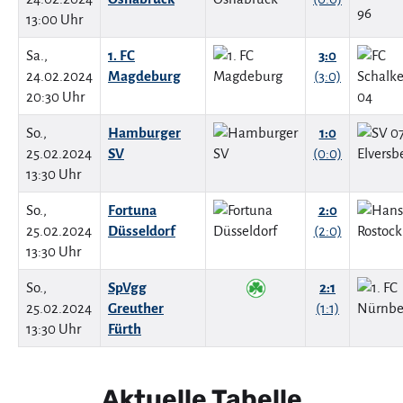
13:00 Uhr
Sa.,
1. FC
3:0
24.02.2024
Magdeburg
(3:0)
20:30 Uhr
So.,
Hamburger
1:0
25.02.2024
SV
(0:0)
13:30 Uhr
So.,
Fortuna
2:0
25.02.2024
Düsseldorf
(2:0)
13:30 Uhr
So.,
SpVgg
2:1
25.02.2024
Greuther
(1:1)
13:30 Uhr
Fürth
Aktuelle Tabelle