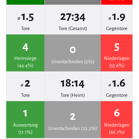
1.5
27:34
1.9
⌀
⌀
Tore
Tore (Gesamt)
Gegentore
4
5
0
Heimsiege
Niederlagen
Unentschieden (0%)
(44.4%)
(55.6%)
2
18:14
1.6
⌀
⌀
Tore
Tore (Heim)
Gegentore
1
6
2
Auswärtsieg
Niederlagen
Unentschieden (22.2%)
(11.1%)
(66.7%)