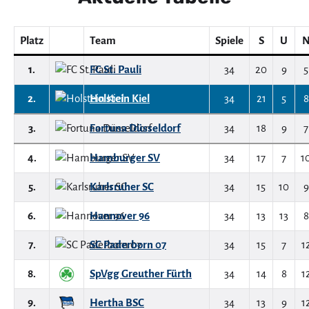
Platz
Team
Spiele
S
U
1.
FC St. Pauli
34
20
9
5
2.
Holstein Kiel
34
21
5
8
3.
Fortuna Düsseldorf
34
18
9
7
4.
Hamburger SV
34
17
7
1
5.
Karlsruher SC
34
15
10
9
6.
Hannover 96
34
13
13
8
7.
SC Paderborn 07
34
15
7
1
8.
SpVgg Greuther Fürth
34
14
8
1
9.
Hertha BSC
34
13
9
1