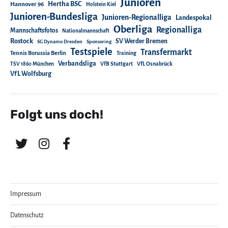
Junioren
Hertha BSC
Hannover 96
Holstein Kiel
Junioren-Bundesliga
Junioren-Regionalliga
Landespokal
Oberliga
Regionalliga
Mannschaftsfotos
Nationalmannschaft
Rostock
SV Werder Bremen
SG Dynamo Dresden
Sponsoring
Testspiele
Transfermarkt
Tennis Borussia Berlin
Training
Verbandsliga
TSV 1860 München
VfB Stuttgart
VfL Osnabrück
VfL Wolfsburg
Folgt uns doch!
Impressum
Datenschutz