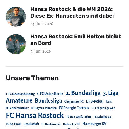
Hansa Rostock & die WM 2026:
Diese Ex-Hanseaten sind dabei
24. Juni 2026
Hansa Rostock: Emil Holten bleibt
an Bord
5. Juni 2026
Unsere Themen
2. Bundesliga
3. Liga
1. FC Union Berlin
1. FC Neubrandenburg
Amateure
Bundesliga
DFB-Pokal
Chemnitzer FC
Fans
FC Energie Cottbus
FC Anker Wismar
FC Bayern München
FC Erzgebirge Aue
FC Hansa Rostock
FC Rot-Weiß Erfurt
FC Schalke 04
Hamburger SV
FC St. Pauli
Gesellschaft
Hallenturniere
Hallescher FC