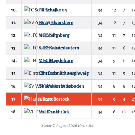
10.
FC Schalke 04
34
12
7
1
11.
SV 07 Elversberg
34
12
7
1
12.
1. FC Nürnberg
34
11
7
1
13.
1. FC Kaiserslautern
34
11
6
1
14.
1. FC Magdeburg
34
9
11
1
15.
Eintracht Braunschweig
34
11
5
1
16.
SV Wehen Wiesbaden
34
8
8
1
17.
Hansa Rostock
34
9
4
2
18.
VfL Osnabrück
34
6
10
1
Stand: 7. August 2026 10:49 Uhr