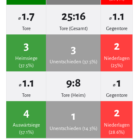
1.7
25:16
1.1
⌀
⌀
Tore
Tore (Gesamt)
Gegentore
3
2
3
Heimsiege
Niederlagen
Unentschieden (37.5%)
(37.5%)
(25%)
1.1
9:8
1
⌀
⌀
Tore
Tore (Heim)
Gegentore
4
2
1
Auswärtsiege
Niederlagen
Unentschieden (14.3%)
(57.1%)
(28.6%)