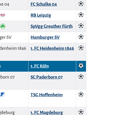
FC Schalke 04
RB Leipzig
SpVgg Greuther Fürth
Hamburger SV
1. FC Heidenheim 1846
1. FC Köln
SC Paderborn 07
TSG Hoffenheim
1. FC Magdeburg