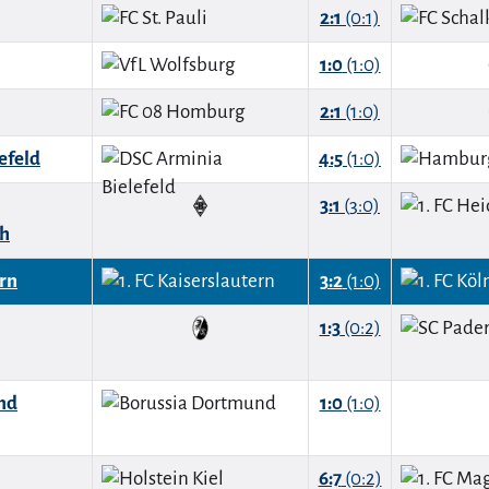
2:1
(0:1)
1:0
(1:0)
2:1
(1:0)
efeld
4:5
(1:0)
3:1
(3:0)
h
ern
3:2
(1:0)
1:3
(0:2)
nd
1:0
(1:0)
6:7
(0:2)