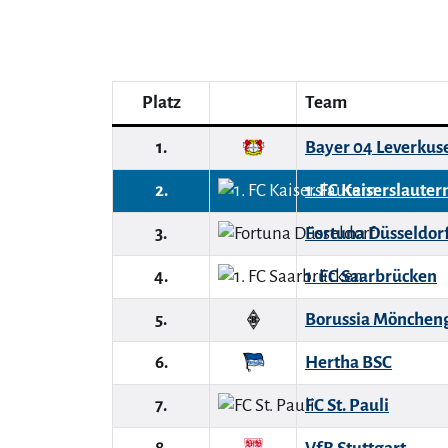
Platz
Team
1.
Bayer 04 Leverkus
2.
1. FC Kaiserslauter
3.
Fortuna Düsseldor
4.
1. FC Saarbrücken
5.
Borussia Mönchen
6.
Hertha BSC
7.
FC St. Pauli