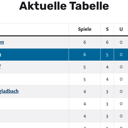
Aktuelle Tabelle
Spiele
S
U
en
6
6
0
n
6
5
0
f
5
4
0
5
4
0
gladbach
4
3
0
4
3
0
4
3
0