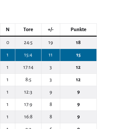
N
Tore
+/-
Punkte
0
24:5
19
18
1
15:4
11
15
1
17:14
3
12
1
8:5
3
12
1
12:3
9
9
1
17:9
8
9
1
16:8
8
9