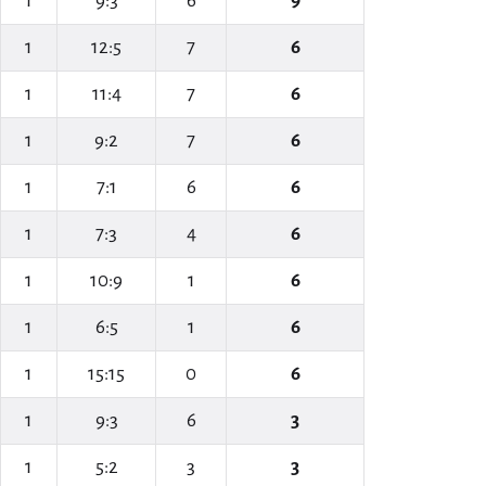
1
9:3
6
9
1
12:5
7
6
1
11:4
7
6
1
9:2
7
6
1
7:1
6
6
1
7:3
4
6
1
10:9
1
6
1
6:5
1
6
1
15:15
0
6
1
9:3
6
3
1
5:2
3
3