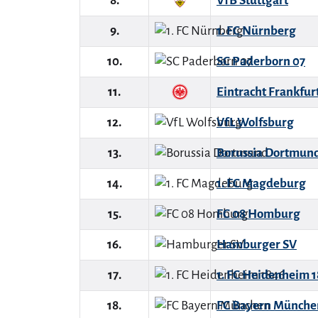
8.
VfB Stuttgart
9.
1. FC Nürnberg
10.
SC Paderborn 07
11.
Eintracht Frankfur
12.
VfL Wolfsburg
13.
Borussia Dortmun
14.
1. FC Magdeburg
15.
FC 08 Homburg
16.
Hamburger SV
17.
1. FC Heidenheim 
18.
FC Bayern Münche