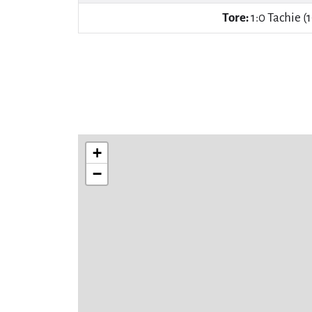
Tore:
1:0 Tachie (1
+
−