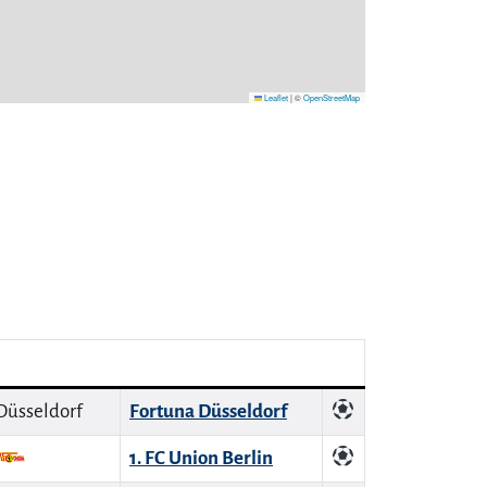
Leaflet
|
©
OpenStreetMap
Fortuna Düsseldorf
1. FC Union Berlin