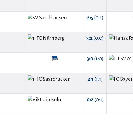
2:5
(0:1)
3:2
(0:0)
3:0
(1:0)
n
2:1
(1:1)
0:2
(0:1)