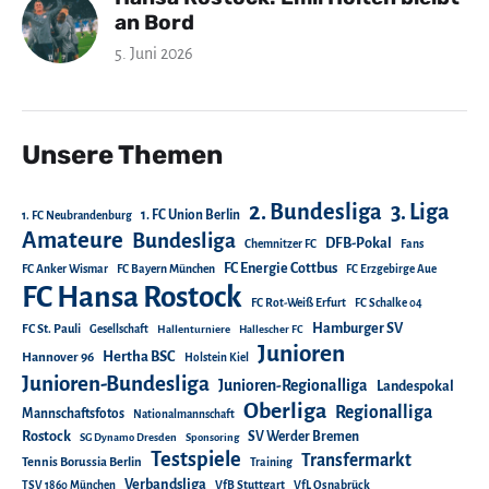
an Bord
5. Juni 2026
Unsere Themen
2. Bundesliga
3. Liga
1. FC Union Berlin
1. FC Neubrandenburg
Amateure
Bundesliga
DFB-Pokal
Chemnitzer FC
Fans
FC Energie Cottbus
FC Anker Wismar
FC Bayern München
FC Erzgebirge Aue
FC Hansa Rostock
FC Rot-Weiß Erfurt
FC Schalke 04
Hamburger SV
FC St. Pauli
Gesellschaft
Hallenturniere
Hallescher FC
Junioren
Hertha BSC
Hannover 96
Holstein Kiel
Junioren-Bundesliga
Junioren-Regionalliga
Landespokal
Oberliga
Regionalliga
Mannschaftsfotos
Nationalmannschaft
Rostock
SV Werder Bremen
SG Dynamo Dresden
Sponsoring
Testspiele
Transfermarkt
Tennis Borussia Berlin
Training
Verbandsliga
TSV 1860 München
VfB Stuttgart
VfL Osnabrück