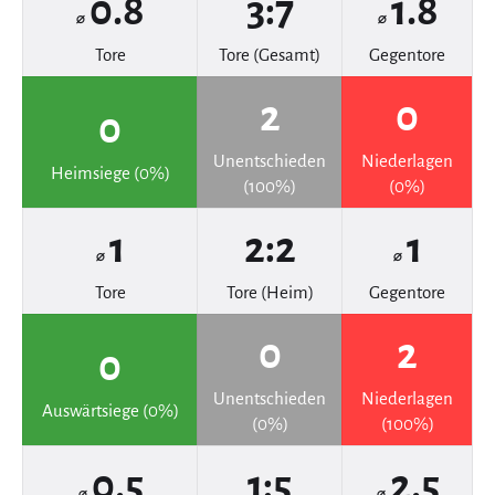
0.8
3:7
1.8
⌀
⌀
Tore
Tore (Gesamt)
Gegentore
2
0
0
Unentschieden
Niederlagen
Heimsiege (0%)
(100%)
(0%)
1
2:2
1
⌀
⌀
Tore
Tore (Heim)
Gegentore
0
2
0
Unentschieden
Niederlagen
Auswärtsiege (0%)
(0%)
(100%)
0.5
1:5
2.5
⌀
⌀