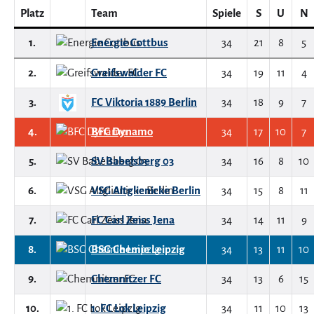
Platz
Team
Spiele
S
U
N
1.
Energie Cottbus
34
21
8
5
2.
Greifswalder FC
34
19
11
4
3.
FC Viktoria 1889 Berlin
34
18
9
7
4.
BFC Dynamo
34
17
10
7
5.
SV Babelsberg 03
34
16
8
10
6.
VSG Altglienicke Berlin
34
15
8
11
7.
FC Carl Zeiss Jena
34
14
11
9
8.
BSG Chemie Leipzig
34
13
11
10
9.
Chemnitzer FC
34
13
6
15
10.
1. FC Lok Leipzig
34
11
10
13