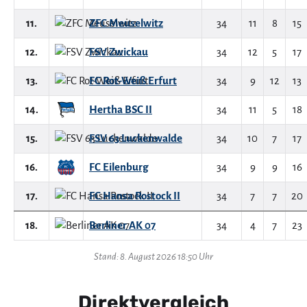
11.
ZFC Meuselwitz
34
11
8
15
12.
FSV Zwickau
34
12
5
17
13.
FC Rot-Weiß Erfurt
34
9
12
13
14.
Hertha BSC II
34
11
5
18
15.
FSV 63 Luckenwalde
34
10
7
17
16.
FC Eilenburg
34
9
9
16
17.
FC Hansa Rostock II
34
7
7
20
18.
Berliner AK 07
34
4
7
23
Stand: 8. August 2026 18:50 Uhr
Direktvergleich