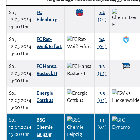
So.,
FC
3:2
12.05.2024
Eilenburg
(2:1)
13:00 Uhr
So.,
FC Rot-
1:4
12.05.2024
Weiß Erfurt
(0:1)
13:00 Uhr
So.,
FC Hansa
1:3
12.05.2024
Rostock II
(1:2)
13:00 Uhr
So.,
Energie
3:3
12.05.2024
Cottbus
(0:1)
13:00 Uhr
So.,
BSG
1:1
12.05.2024
Chemie
(0:1)
13:00 Uhr
Leipzig