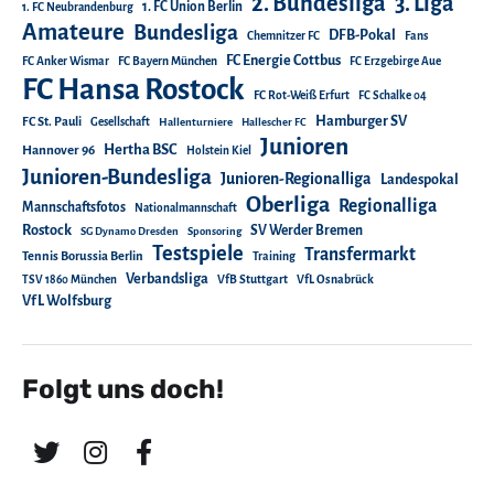
2. Bundesliga
3. Liga
1. FC Union Berlin
1. FC Neubrandenburg
Amateure
Bundesliga
DFB-Pokal
Chemnitzer FC
Fans
FC Energie Cottbus
FC Anker Wismar
FC Bayern München
FC Erzgebirge Aue
FC Hansa Rostock
FC Rot-Weiß Erfurt
FC Schalke 04
Hamburger SV
FC St. Pauli
Gesellschaft
Hallenturniere
Hallescher FC
Junioren
Hertha BSC
Hannover 96
Holstein Kiel
Junioren-Bundesliga
Junioren-Regionalliga
Landespokal
Oberliga
Regionalliga
Mannschaftsfotos
Nationalmannschaft
Rostock
SV Werder Bremen
SG Dynamo Dresden
Sponsoring
Testspiele
Transfermarkt
Tennis Borussia Berlin
Training
Verbandsliga
TSV 1860 München
VfB Stuttgart
VfL Osnabrück
VfL Wolfsburg
Folgt uns doch!