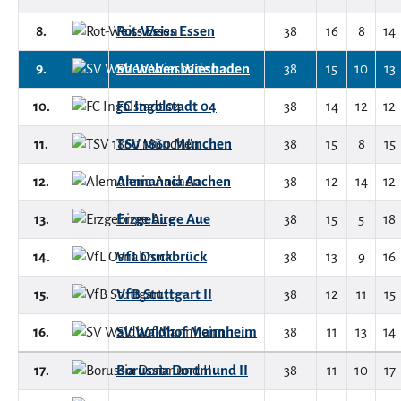
8.
Rot-Weiss Essen
38
16
8
14
9.
SV Wehen Wiesbaden
38
15
10
13
10.
FC Ingolstadt 04
38
14
12
12
11.
TSV 1860 München
38
15
8
15
12.
Alemannia Aachen
38
12
14
12
13.
Erzgebirge Aue
38
15
5
18
14.
VfL Osnabrück
38
13
9
16
15.
VfB Stuttgart II
38
12
11
15
16.
SV Waldhof Mannheim
38
11
13
14
17.
Borussia Dortmund II
38
11
10
17