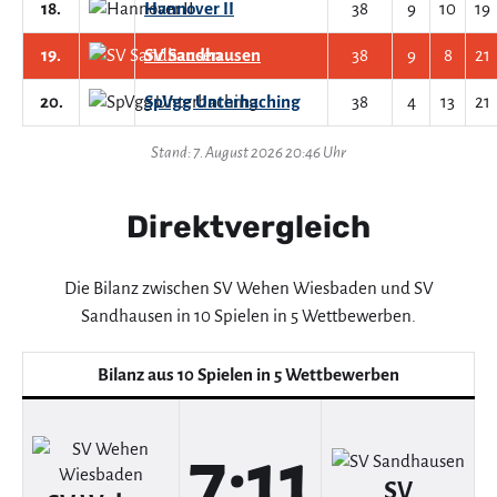
18.
Hannover II
38
9
10
19
19.
SV Sandhausen
38
9
8
21
20.
SpVgg Unterhaching
38
4
13
21
Stand: 7. August 2026 20:46 Uhr
Direktvergleich
Die Bilanz zwischen SV Wehen Wiesbaden und SV
Sandhausen in 10 Spielen in 5 Wettbewerben.
Bilanz aus 10 Spielen in 5 Wettbewerben
7:11
SV