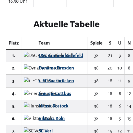
16:30 Uhr
Aktuelle Tabelle
Platz
Team
Spiele
S
U
N
1.
DSC Arminia Bielefeld
38
21
9
8
2.
Dynamo Dresden
38
20
10
8
3.
1. FC Saarbrücken
38
18
11
9
4.
Energie Cottbus
38
18
8
12
5.
Hansa Rostock
38
18
6
14
6.
Viktoria Köln
38
18
5
15
7.
SC Verl
38
15
12
11