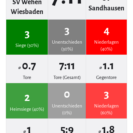
SV Wehen
Sandhausen
Wiesbaden
3
4
3
Unentschieden
Niederlagen
Siege (30%)
(30%)
(40%)
0.7
7:11
1.1
⌀
⌀
Tore
Tore (Gesamt)
Gegentore
0
3
2
Unentschieden
Niederlagen
Heimsiege (40%)
(0%)
(60%)
1
5:9
1.8
⌀
⌀