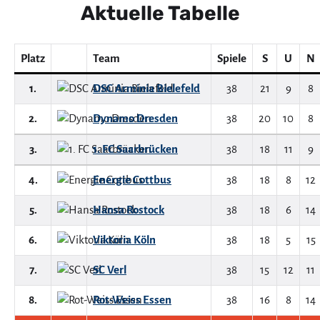
Aktuelle Tabelle
Platz
Team
Spiele
S
U
N
1.
DSC Arminia Bielefeld
38
21
9
8
2.
Dynamo Dresden
38
20
10
8
3.
1. FC Saarbrücken
38
18
11
9
4.
Energie Cottbus
38
18
8
12
5.
Hansa Rostock
38
18
6
14
6.
Viktoria Köln
38
18
5
15
7.
SC Verl
38
15
12
11
8.
Rot-Weiss Essen
38
16
8
14