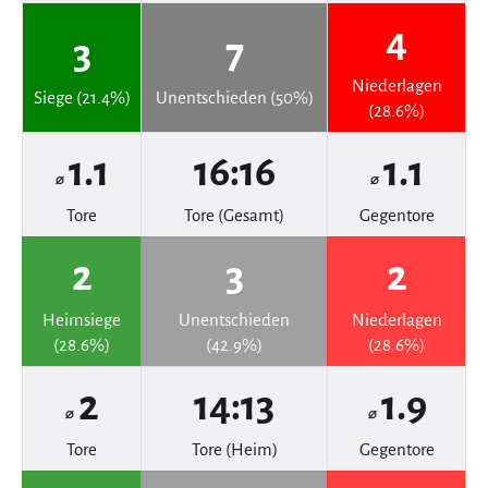
4
3
7
Niederlagen
Siege (21.4%)
Unentschieden (50%)
(28.6%)
1.1
16:16
1.1
⌀
⌀
Tore
Tore (Gesamt)
Gegentore
2
3
2
Heimsiege
Unentschieden
Niederlagen
(28.6%)
(42.9%)
(28.6%)
2
14:13
1.9
⌀
⌀
Tore
Tore (Heim)
Gegentore