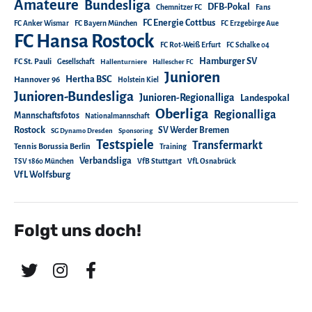
Amateure
Bundesliga
DFB-Pokal
Chemnitzer FC
Fans
FC Energie Cottbus
FC Anker Wismar
FC Bayern München
FC Erzgebirge Aue
FC Hansa Rostock
FC Rot-Weiß Erfurt
FC Schalke 04
Hamburger SV
FC St. Pauli
Gesellschaft
Hallenturniere
Hallescher FC
Junioren
Hertha BSC
Hannover 96
Holstein Kiel
Junioren-Bundesliga
Junioren-Regionalliga
Landespokal
Oberliga
Regionalliga
Mannschaftsfotos
Nationalmannschaft
Rostock
SV Werder Bremen
SG Dynamo Dresden
Sponsoring
Testspiele
Transfermarkt
Tennis Borussia Berlin
Training
Verbandsliga
TSV 1860 München
VfB Stuttgart
VfL Osnabrück
VfL Wolfsburg
Folgt uns doch!