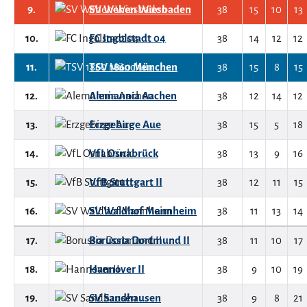
9.
SV Wehen Wiesbaden
38
15
10
13
10.
FC Ingolstadt 04
38
14
12
12
11.
TSV 1860 München
38
15
8
15
12.
Alemannia Aachen
38
12
14
12
13.
Erzgebirge Aue
38
15
5
18
14.
VfL Osnabrück
38
13
9
16
15.
VfB Stuttgart II
38
12
11
15
16.
SV Waldhof Mannheim
38
11
13
14
17.
Borussia Dortmund II
38
11
10
17
18.
Hannover II
38
9
10
19
19.
SV Sandhausen
38
9
8
21