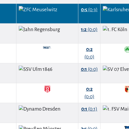
0:5
(0:3)
1:2
(0:0)
0:2
(0:0)
0:1
(0:0)
0:2
(0:0)
0:1
(0:1)
3:5
(0:0)