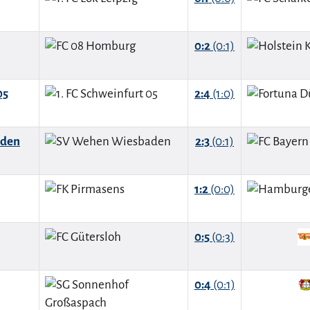
0:2
(0:1)
05
2:4
(1:0)
aden
2:3
(0:1)
1:2
(0:0)
0:5
(0:3)
0:4
(0:1)