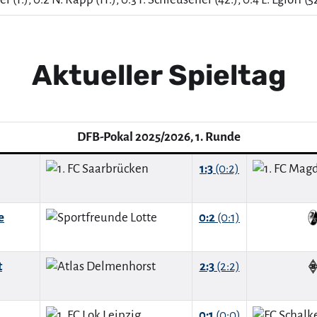
Aktueller Spieltag
DFB-Pokal 2025/2026, 1. Runde
1:3
(0:2)
e
0:2
(0:1)
t
2:3
(2:2)
0:1
(0:0)