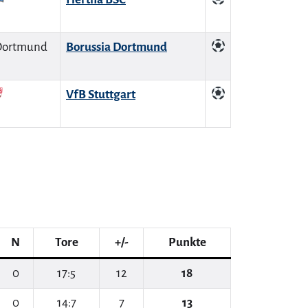
Borussia Dortmund
VfB Stuttgart
N
Tore
+/-
Punkte
0
17:5
12
18
0
14:7
7
13