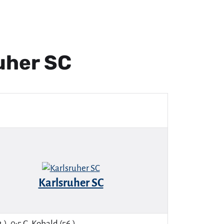
uher SC
Karlsruher SC
.), 0:5 C. Kobald (56.).