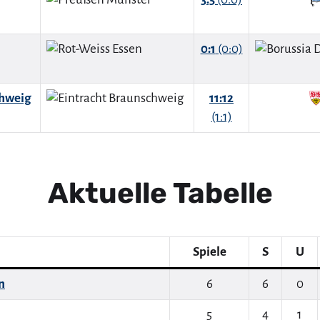
0:1
(0:0)
chweig
11:12
(1:1)
Aktuelle Tabelle
Spiele
S
U
n
6
6
0
5
4
1