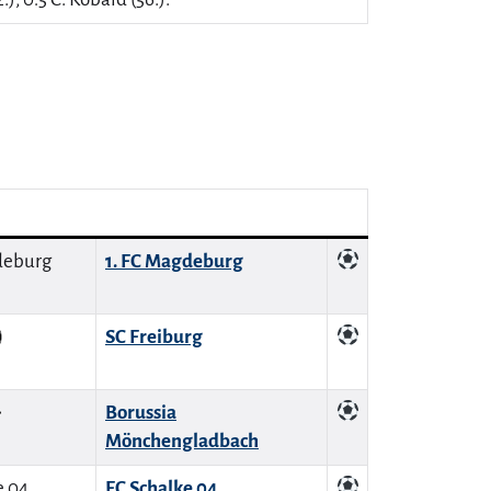
1. FC Magdeburg
SC Freiburg
Borussia
Mönchengladbach
FC Schalke 04