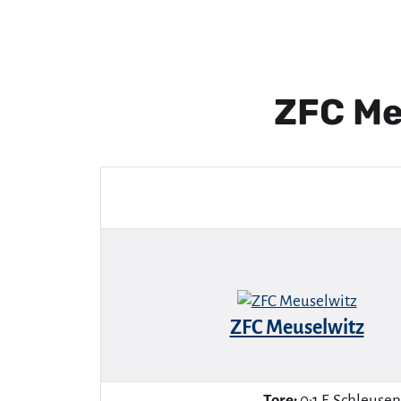
ZFC Me
ZFC Meuselwitz
Tore:
0:1 F. Schleusene