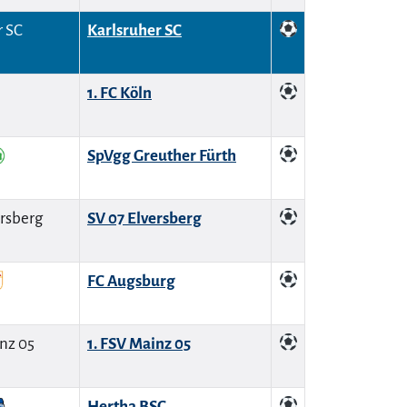
Karlsruher SC
1. FC Köln
SpVgg Greuther Fürth
SV 07 Elversberg
FC Augsburg
1. FSV Mainz 05
Hertha BSC