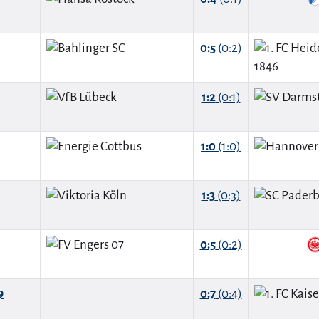
0:5
(0:2)
1:2
(0:1)
1:0
(1:0)
1:3
(0:3)
0:5
(0:2)
9
0:7
(0:4)