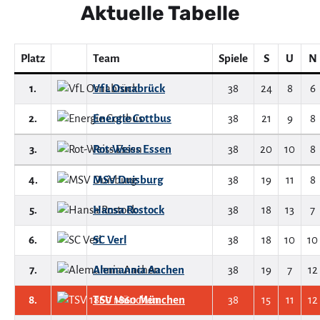
Aktuelle Tabelle
Platz
Team
Spiele
S
U
N
1.
VfL Osnabrück
38
24
8
6
2.
Energie Cottbus
38
21
9
8
3.
Rot-Weiss Essen
38
20
10
8
4.
MSV Duisburg
38
19
11
8
5.
Hansa Rostock
38
18
13
7
6.
SC Verl
38
18
10
10
7.
Alemannia Aachen
38
19
7
12
8.
TSV 1860 München
38
15
11
12