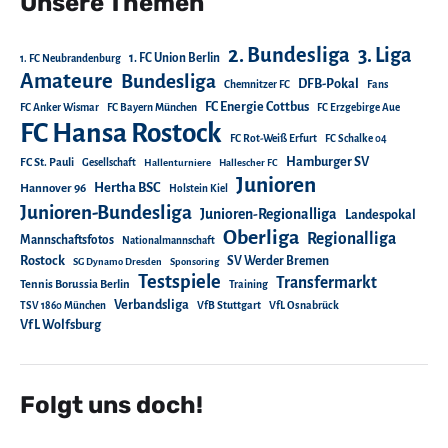
Unsere Themen
2. Bundesliga
3. Liga
1. FC Union Berlin
1. FC Neubrandenburg
Amateure
Bundesliga
DFB-Pokal
Chemnitzer FC
Fans
FC Energie Cottbus
FC Anker Wismar
FC Bayern München
FC Erzgebirge Aue
FC Hansa Rostock
FC Rot-Weiß Erfurt
FC Schalke 04
Hamburger SV
FC St. Pauli
Gesellschaft
Hallenturniere
Hallescher FC
Junioren
Hertha BSC
Hannover 96
Holstein Kiel
Junioren-Bundesliga
Junioren-Regionalliga
Landespokal
Oberliga
Regionalliga
Mannschaftsfotos
Nationalmannschaft
Rostock
SV Werder Bremen
SG Dynamo Dresden
Sponsoring
Testspiele
Transfermarkt
Tennis Borussia Berlin
Training
Verbandsliga
TSV 1860 München
VfB Stuttgart
VfL Osnabrück
VfL Wolfsburg
Folgt uns doch!