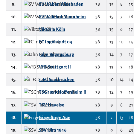
9.
SV Wehen Wiesbaden
38
15
8
15
10.
SV Waldhof Mannheim
38
15
7
16
11.
Viktoria Köln
38
15
6
17
12.
FC Ingolstadt 04
38
13
10
15
13.
Jahn Regensburg
38
14
7
17
14.
VfB Stuttgart II
38
13
7
18
15.
1. FC Saarbrücken
38
10
14
14
16.
TSG 1899 Hoffenheim II
38
12
7
19
17.
TSV Havelse
38
9
8
21
18.
Erzgebirge Aue
38
7
13
18
19.
SSV Ulm 1846
38
9
6
23