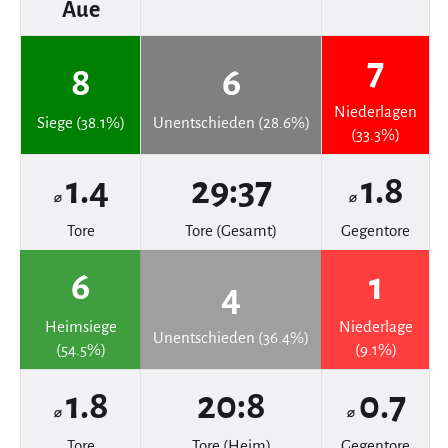
Aue
7
8
6
Niederlagen
Siege (38.1%)
Unentschieden (28.6%)
(33.3%)
1.4
29:37
1.8
⌀
⌀
Tore
Tore (Gesamt)
Gegentore
6
1
4
Heimsiege
Niederlage
Unentschieden (36.4%)
(54.5%)
(9.1%)
1.8
20:8
0.7
⌀
⌀
Tore
Tore (Heim)
Gegentore