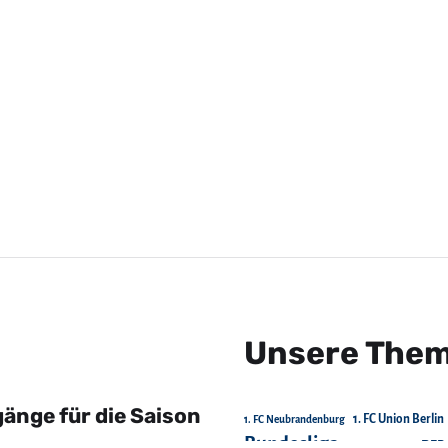
Unsere The
änge für die Saison
1. FC Union Berlin
1. FC Neubrandenburg
Bundesliga
DFB
Chemnitzer FC