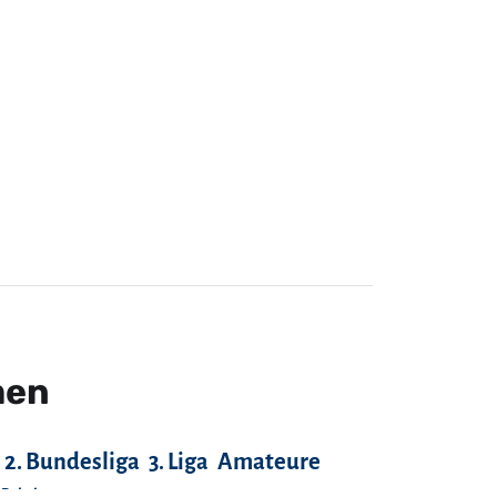
men
2. Bundesliga
3. Liga
Amateure
-Pokal
Fans
FC Anker Wismar
FC Bayern München