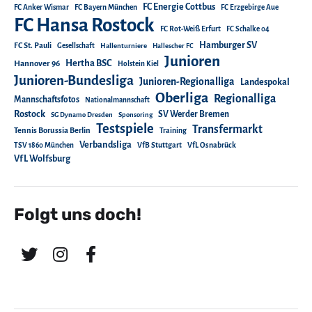
FC Energie Cottbus
FC Anker Wismar
FC Bayern München
FC Erzgebirge Aue
FC Hansa Rostock
FC Rot-Weiß Erfurt
FC Schalke 04
Hamburger SV
FC St. Pauli
Gesellschaft
Hallenturniere
Hallescher FC
Junioren
Hertha BSC
Hannover 96
Holstein Kiel
Junioren-Bundesliga
Junioren-Regionalliga
Landespokal
Oberliga
Regionalliga
Mannschaftsfotos
Nationalmannschaft
Rostock
SV Werder Bremen
SG Dynamo Dresden
Sponsoring
Testspiele
Transfermarkt
Tennis Borussia Berlin
Training
Verbandsliga
TSV 1860 München
VfB Stuttgart
VfL Osnabrück
VfL Wolfsburg
Folgt uns doch!