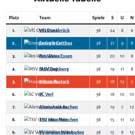
Platz
Team
Spiele
S
U
N
1.
VfL Osnabrück
38
24
8
6
2.
Energie Cottbus
38
21
9
8
3.
Rot-Weiss Essen
38
20
10
8
4.
MSV Duisburg
38
19
11
8
5.
Hansa Rostock
38
18
13
7
6.
SC Verl
38
18
10
10
7.
Alemannia Aachen
38
19
7
12
8.
TSV 1860 München
38
15
11
12
9.
SV Wehen Wiesbaden
38
15
8
15