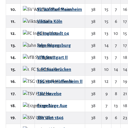
10.
SV Waldhof Mannheim
38
15
7
16
11.
Viktoria Köln
38
15
6
17
12.
FC Ingolstadt 04
38
13
10
15
13.
Jahn Regensburg
38
14
7
17
14.
VfB Stuttgart II
38
13
7
18
15.
1. FC Saarbrücken
38
10
14
14
16.
TSG 1899 Hoffenheim II
38
12
7
19
17.
TSV Havelse
38
9
8
21
18.
Erzgebirge Aue
38
7
13
18
19.
SSV Ulm 1846
38
9
6
23