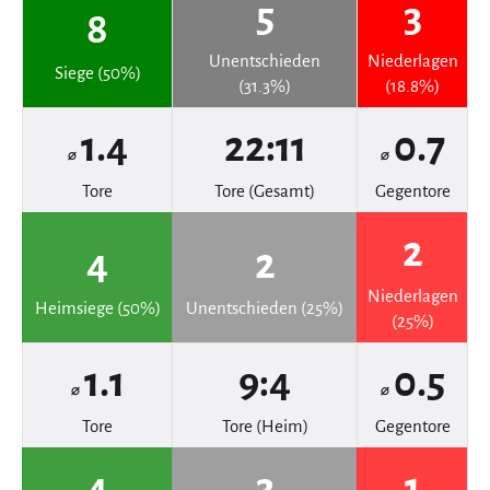
5
3
8
Unentschieden
Niederlagen
Siege (50%)
(31.3%)
(18.8%)
1.4
22:11
0.7
⌀
⌀
Tore
Tore (Gesamt)
Gegentore
2
4
2
Niederlagen
Heimsiege (50%)
Unentschieden (25%)
(25%)
1.1
9:4
0.5
⌀
⌀
Tore
Tore (Heim)
Gegentore
4
3
1