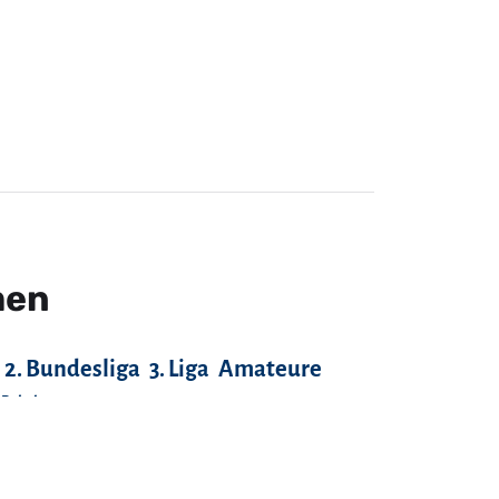
men
2. Bundesliga
3. Liga
Amateure
-Pokal
Fans
FC Anker Wismar
FC Bayern München
FC Hansa Rostock
FC Rot-Weiß Erfurt
Hamburger SV
Hannover 96
llenturniere
Hallescher FC
en
Junioren-Bundesliga