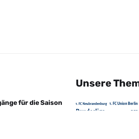
Unsere The
änge für die Saison
1. FC Union Berlin
1. FC Neubrandenburg
Bundesliga
DFB
Chemnitzer FC
FC Energie Cottbus
FC Erzgebirge Aue
FC St. Pauli
FC Schalke 04
Gesellschaft
Ha
ck gastiert beim
Junior
Hertha BSC
Holstein Kiel