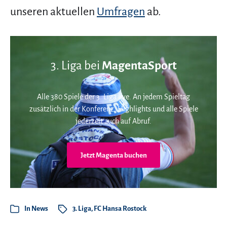
unseren aktuellen
Umfragen
ab.
3. Liga bei
MagentaSport
Alle 380 Spiele der 3. Liga live. An jedem Spieltag
zusätzlich in der Konferenz. Highlights und alle Spiele
jederzeit auch auf Abruf.
Jetzt Magenta buchen
In
News
3. Liga
,
FC Hansa Rostock