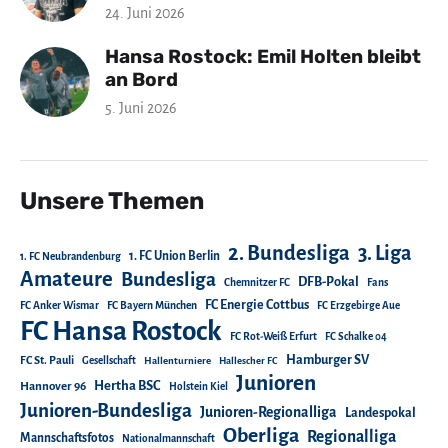
24. Juni 2026
Hansa Rostock: Emil Holten bleibt
an Bord
5. Juni 2026
Unsere Themen
2. Bundesliga
3. Liga
1. FC Union Berlin
1. FC Neubrandenburg
Amateure
Bundesliga
DFB-Pokal
Chemnitzer FC
Fans
FC Energie Cottbus
FC Anker Wismar
FC Bayern München
FC Erzgebirge Aue
FC Hansa Rostock
FC Rot-Weiß Erfurt
FC Schalke 04
Hamburger SV
FC St. Pauli
Gesellschaft
Hallenturniere
Hallescher FC
Junioren
Hertha BSC
Hannover 96
Holstein Kiel
Junioren-Bundesliga
Junioren-Regionalliga
Landespokal
Oberliga
Regionalliga
Mannschaftsfotos
Nationalmannschaft