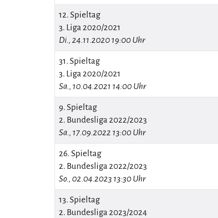
12. Spieltag
3. Liga 2020/2021
Di., 24.11.2020 19:00 Uhr
31. Spieltag
3. Liga 2020/2021
Sa., 10.04.2021 14:00 Uhr
9. Spieltag
2. Bundesliga 2022/2023
Sa., 17.09.2022 13:00 Uhr
26. Spieltag
2. Bundesliga 2022/2023
So., 02.04.2023 13:30 Uhr
13. Spieltag
2. Bundesliga 2023/2024