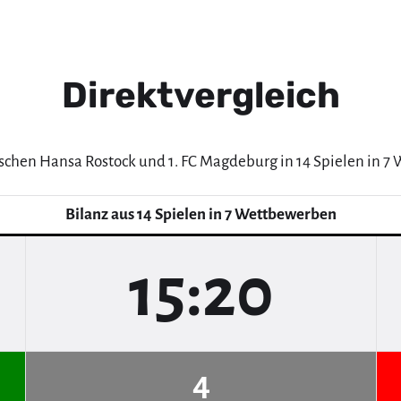
Direktvergleich
ischen Hansa Rostock und 1. FC Magdeburg in 14 Spielen in 7
Bilanz aus 14 Spielen in 7 Wettbewerben
15:20
4