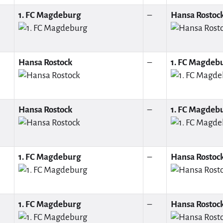
1. FC Magdeburg
–
Hansa Rostoc
Hansa Rostock
–
1. FC Magdeb
Hansa Rostock
–
1. FC Magdeb
1. FC Magdeburg
–
Hansa Rostoc
1. FC Magdeburg
–
Hansa Rostoc