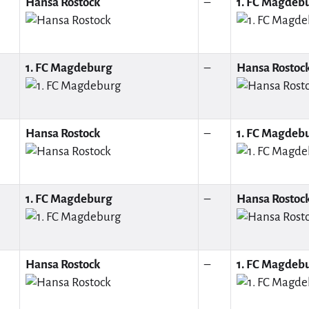
Hansa Rostock
–
1. FC Magdeb
1. FC Magdeburg
–
Hansa Rostoc
Hansa Rostock
–
1. FC Magdeb
1. FC Magdeburg
–
Hansa Rostoc
Hansa Rostock
–
1. FC Magdeb