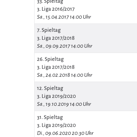
33. Spieltag
3. Liga 2016/2017
Sa., 15.04.2017 14:00 Uhr
7. Spieltag
3. Liga 2017/2018
Sa., 09.09.2017 14:00 Uhr
26. Spieltag
3. Liga 2017/2018
Sa., 24.02.2018 14:00 Uhr
12. Spieltag
3. Liga 2019/2020
Sa., 19.10.2019 14:00 Uhr
31. Spieltag
3. Liga 2019/2020
Di., 09.06.2020 20:30 Uhr