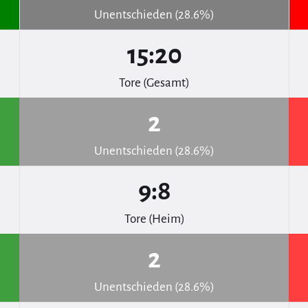
Unentschieden (28.6%)
15:20
Tore (Gesamt)
2
Unentschieden (28.6%)
9:8
Tore (Heim)
2
Unentschieden (28.6%)