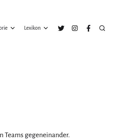
orie
Lexikon
n Teams gegeneinander.