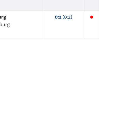
urg
0:2
(0:2)