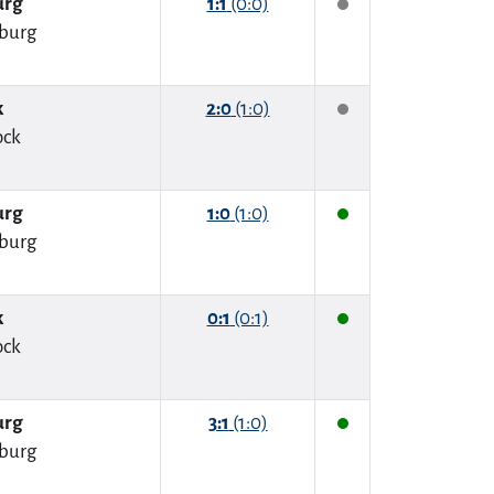
urg
1:1
(0:0)
k
2:0
(1:0)
urg
1:0
(1:0)
k
0:1
(0:1)
urg
3:1
(1:0)