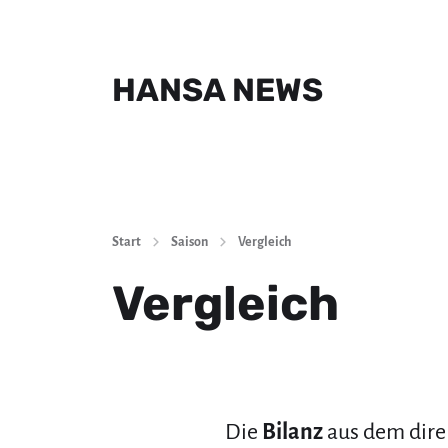
HANSA NEWS
Start
Saison
Vergleich
Vergleich
Die
Bilanz
aus dem dir