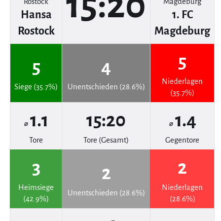
15:20
Hansa
1. FC
Rostock
Magdeburg
5
5
4
Niederlagen
Siege (35.7%)
Unentschieden (28.6%)
(35.7%)
1.1
15:20
1.4
⌀
⌀
Tore
Tore (Gesamt)
Gegentore
3
2
2
Heimsiege
Niederlagen
Unentschieden (28.6%)
(42.9%)
(28.6%)