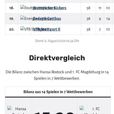
18.
Stuttgarter Kickers
38
11
10
19.
Energie Cottbus
38
9
14
20.
VfB Stuttgart II
38
7
10
Stand: 6. August 2026 16:54 Uhr
Direktvergleich
Die Bilanz zwischen Hansa Rostock und 1. FC Magdeburg in 14
Spielen in 7 Wettbewerben.
Bilanz aus 14 Spielen in 7 Wettbewerben