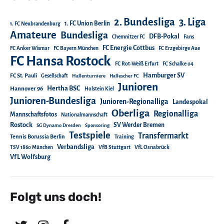
2. Bundesliga
3. Liga
1. FC Union Berlin
1. FC Neubrandenburg
Amateure
Bundesliga
DFB-Pokal
Chemnitzer FC
Fans
FC Energie Cottbus
FC Anker Wismar
FC Bayern München
FC Erzgebirge Aue
FC Hansa Rostock
FC Rot-Weiß Erfurt
FC Schalke 04
Hamburger SV
FC St. Pauli
Gesellschaft
Hallenturniere
Hallescher FC
Junioren
Hertha BSC
Hannover 96
Holstein Kiel
Junioren-Bundesliga
Junioren-Regionalliga
Landespokal
Oberliga
Regionalliga
Mannschaftsfotos
Nationalmannschaft
Rostock
SV Werder Bremen
SG Dynamo Dresden
Sponsoring
Testspiele
Transfermarkt
Tennis Borussia Berlin
Training
Verbandsliga
TSV 1860 München
VfB Stuttgart
VfL Osnabrück
VfL Wolfsburg
Folgt uns doch!