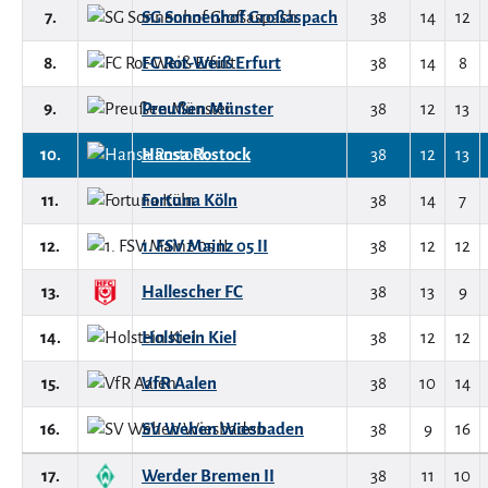
7.
SG Sonnenhof Großaspach
38
14
12
8.
FC Rot-Weiß Erfurt
38
14
8
9.
Preußen Münster
38
12
13
10.
Hansa Rostock
38
12
13
11.
Fortuna Köln
38
14
7
12.
1. FSV Mainz 05 II
38
12
12
13.
Hallescher FC
38
13
9
14.
Holstein Kiel
38
12
12
15.
VfR Aalen
38
10
14
16.
SV Wehen Wiesbaden
38
9
16
17.
Werder Bremen II
38
11
10