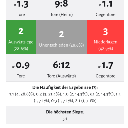
1.3
9:8
1.1
⌀
⌀
Tore
Tore (Heim)
Gegentore
2
3
2
Auswärtsiege
Niederlagen
Unentschieden (28.6%)
(28.6%)
(42.9%)
0.9
6:12
1.7
⌀
⌀
Tore
Tore (Auswärts)
Gegentore
Die Häufigkeit der Ergebnisse (7):
1:1 (4, 28.6%), 0:2 (3, 21.4%), 1:0 (2, 14.3%), 3:1 (2, 14.3%), 1:4
(1, 7.1%), 0:3 (1, 7.1%), 2:1 (1, 7.1%)
Die höchsten Siege:
3:1