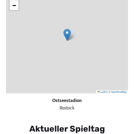
−
Leaflet
|
©
OpenStreetMap
Ostseestadion
Rostock
Aktueller Spieltag