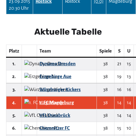
23.09.2015
Rostock
(0:0)
20:30 Uhr
Aktuelle Tabelle
Platz
Team
Spiele
S
U
1.
Dynamo Dresden
38
21
15
2.
Erzgebirge Aue
38
19
13
3.
Würzburger Kickers
38
16
16
4.
1. FC Magdeburg
38
14
14
5.
VfL Osnabrück
38
14
14
6.
Chemnitzer FC
38
15
10