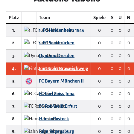
Platz
Team
Spiele
S
U
N
1.
1. FC Heidenheim 1846
0
0
0
0
2.
1. FC Saarbrücken
0
0
0
0
3.
Dynamo Dresden
0
0
0
0
4.
Eintracht Braunschweig
0
0
0
0
5.
FC Bayern München II
0
0
0
0
6.
FC Carl Zeiss Jena
0
0
0
0
7.
FC Rot-Weiß Erfurt
0
0
0
0
8.
Hansa Rostock
0
0
0
0
9.
Jahn Regensburg
0
0
0
0