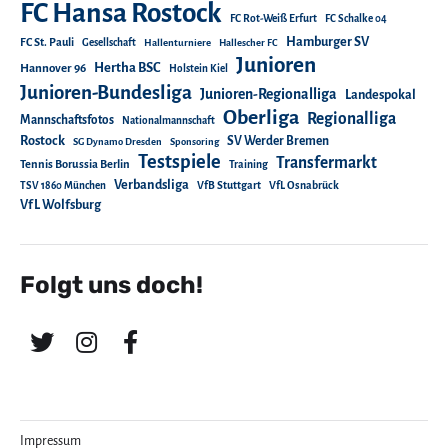
FC Hansa Rostock
FC Rot-Weiß Erfurt
FC Schalke 04
Hamburger SV
FC St. Pauli
Gesellschaft
Hallenturniere
Hallescher FC
Junioren
Hertha BSC
Hannover 96
Holstein Kiel
Junioren-Bundesliga
Junioren-Regionalliga
Landespokal
Oberliga
Regionalliga
Mannschaftsfotos
Nationalmannschaft
Rostock
SV Werder Bremen
SG Dynamo Dresden
Sponsoring
Testspiele
Transfermarkt
Tennis Borussia Berlin
Training
Verbandsliga
TSV 1860 München
VfB Stuttgart
VfL Osnabrück
VfL Wolfsburg
Folgt uns doch!
Impressum