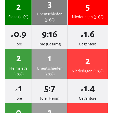
3
2
5
Unentschieden
Siege (20%)
Niederlagen (50%)
(30%)
0.9
9:16
1.6
⌀
⌀
Tore
Tore (Gesamt)
Gegentore
2
1
2
Heimsiege
Unentschieden
Niederlagen (40%)
(40%)
(20%)
1
5:7
1.4
⌀
⌀
Tore
Tore (Heim)
Gegentore
0
2