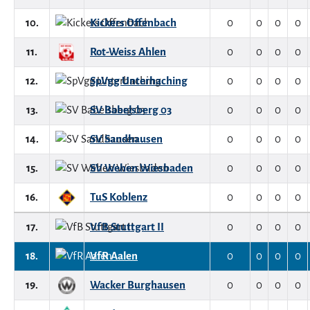
10.
Kickers Offenbach
0
0
0
0
11.
Rot-Weiss Ahlen
0
0
0
0
12.
SpVgg Unterhaching
0
0
0
0
13.
SV Babelsberg 03
0
0
0
0
14.
SV Sandhausen
0
0
0
0
15.
SV Wehen Wiesbaden
0
0
0
0
16.
TuS Koblenz
0
0
0
0
17.
VfB Stuttgart II
0
0
0
0
18.
VfR Aalen
0
0
0
0
19.
Wacker Burghausen
0
0
0
0