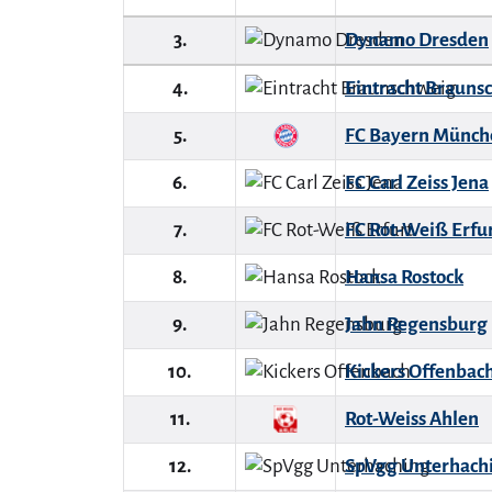
3.
Dynamo Dresden
4.
Eintracht Brauns
5.
FC Bayern Münche
6.
FC Carl Zeiss Jena
7.
FC Rot-Weiß Erfu
8.
Hansa Rostock
9.
Jahn Regensburg
10.
Kickers Offenbac
11.
Rot-Weiss Ahlen
12.
SpVgg Unterhach