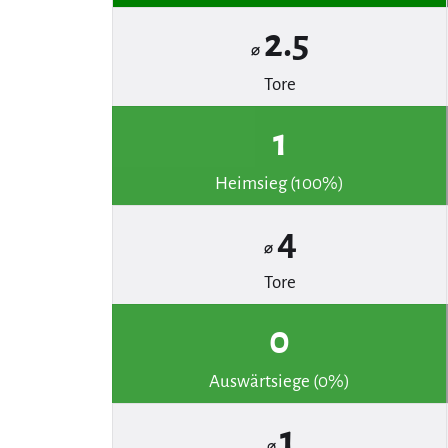
2.5
⌀
Tore
1
Heimsieg (100%)
4
⌀
Tore
0
Auswärtsiege (0%)
1
⌀