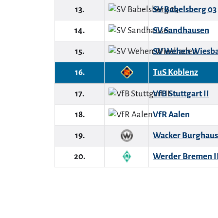
13.
SV Babelsberg 03
14.
SV Sandhausen
15.
SV Wehen Wiesb
16.
TuS Koblenz
17.
VfB Stuttgart II
18.
VfR Aalen
19.
Wacker Burghau
20.
Werder Bremen I