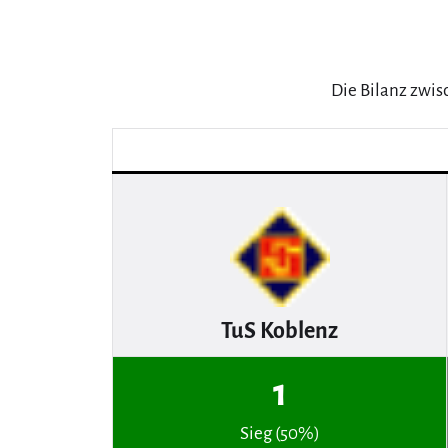
Die Bilanz zwis
TuS Koblenz
1
Sieg (50%)