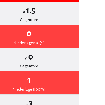
1.5
⌀
Gegentore
0
Niederlagen (0%)
0
⌀
Gegentore
1
Niederlage (100%)
3
⌀