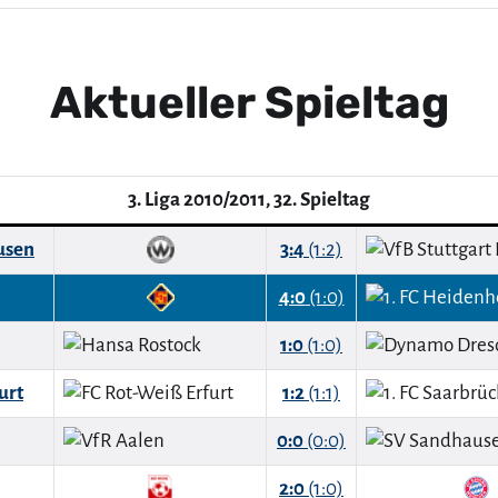
Aktueller Spieltag
3. Liga 2010/2011, 32. Spieltag
usen
3:4
(1:2)
4:0
(1:0)
1:0
(1:0)
urt
1:2
(1:1)
0:0
(0:0)
2:0
(1:0)