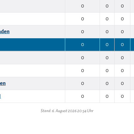
0
0
0
0
0
0
aden
0
0
0
0
0
0
0
0
0
0
0
0
sen
0
0
0
I
0
0
0
Stand: 6. August 2026 20:54 Uhr