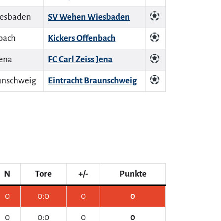
SV Wehen Wiesbaden
Kickers Offenbach
FC Carl Zeiss Jena
Eintracht Braunschweig
N
Tore
+/-
Punkte
0
0:0
0
0
0
0:0
0
0