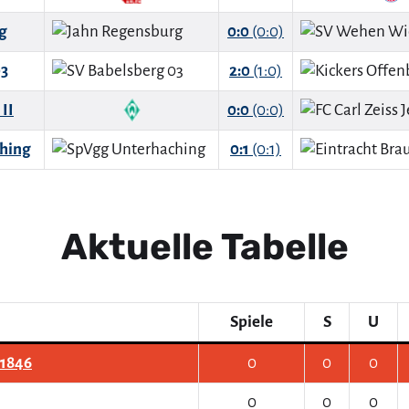
g
0:0
(0:0)
03
2:0
(1:0)
II
0:0
(0:0)
hing
0:1
(0:1)
Aktuelle Tabelle
Spiele
S
U
 1846
0
0
0
0
0
0