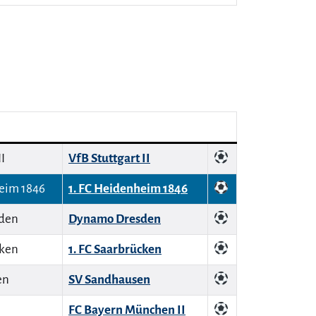
VfB Stuttgart II
1. FC Heidenheim 1846
Dynamo Dresden
1. FC Saarbrücken
SV Sandhausen
FC Bayern München II