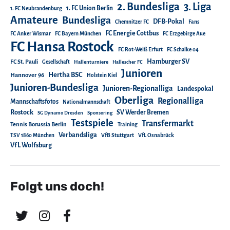
2. Bundesliga
3. Liga
1. FC Union Berlin
1. FC Neubrandenburg
Amateure
Bundesliga
DFB-Pokal
Chemnitzer FC
Fans
FC Energie Cottbus
FC Anker Wismar
FC Bayern München
FC Erzgebirge Aue
FC Hansa Rostock
FC Rot-Weiß Erfurt
FC Schalke 04
Hamburger SV
FC St. Pauli
Gesellschaft
Hallenturniere
Hallescher FC
Junioren
Hertha BSC
Hannover 96
Holstein Kiel
Junioren-Bundesliga
Junioren-Regionalliga
Landespokal
Oberliga
Regionalliga
Mannschaftsfotos
Nationalmannschaft
Rostock
SV Werder Bremen
SG Dynamo Dresden
Sponsoring
Testspiele
Transfermarkt
Tennis Borussia Berlin
Training
Verbandsliga
TSV 1860 München
VfB Stuttgart
VfL Osnabrück
VfL Wolfsburg
Folgt uns doch!