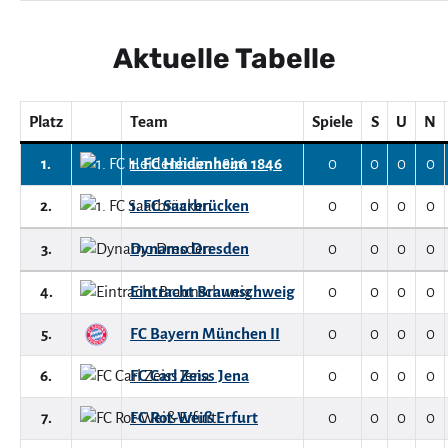
Aktuelle Tabelle
Platz
Team
Spiele
S
U
N
1.
1. FC Heidenheim 1846
0
0
0
0
2.
1. FC Saarbrücken
0
0
0
0
3.
Dynamo Dresden
0
0
0
0
4.
Eintracht Braunschweig
0
0
0
0
5.
FC Bayern München II
0
0
0
0
6.
FC Carl Zeiss Jena
0
0
0
0
7.
FC Rot-Weiß Erfurt
0
0
0
0