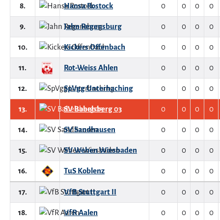
8.
Hansa Rostock
0
0
0
0
9.
Jahn Regensburg
0
0
0
0
10.
Kickers Offenbach
0
0
0
0
11.
Rot-Weiss Ahlen
0
0
0
0
12.
SpVgg Unterhaching
0
0
0
0
13.
SV Babelsberg 03
0
0
0
0
14.
SV Sandhausen
0
0
0
0
15.
SV Wehen Wiesbaden
0
0
0
0
16.
TuS Koblenz
0
0
0
0
17.
VfB Stuttgart II
0
0
0
0
18.
VfR Aalen
0
0
0
0