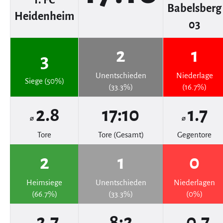
1. FC
Babelsberg
Heidenheim
03
2
1
3
Unentschieden
Niederlage
Siege (50%)
(33.3%)
(16.7%)
2.8
17:10
1.7
⌀
⌀
Tore
Tore (Gesamt)
Gegentore
2
1
0
Heimsiege
Unentschieden
Niederlagen
(66.7%)
(33.3%)
(0%)
2.7
8:2
0.7