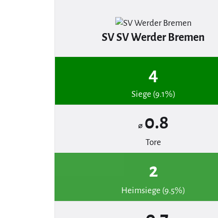
SV SV Werder Bremen
4
Siege (9.1%)
0.8
⌀
Tore
2
Heimsiege (9.5%)