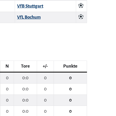
VfB Stuttgart
VfL Bochum
N
Tore
+/-
Punkte
0
0:0
0
0
0
0:0
0
0
0
0:0
0
0
0
0:0
0
0