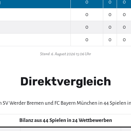
n
0
0
0
0
0
0
0
0
0
0
0
0
Stand: 6. August 2026 15:06 Uhr
Direktvergleich
en SV Werder Bremen und FC Bayern München in 44 Spielen i
Bilanz aus 44 Spielen in 24 Wettbewerben