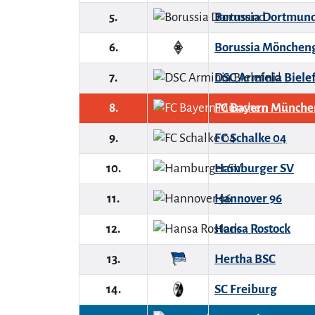
5.
Borussia Dortmun
6.
Borussia Mönchen
7.
DSC Arminia Biele
8.
FC Bayern Münche
9.
FC Schalke 04
10.
Hamburger SV
11.
Hannover 96
12.
Hansa Rostock
13.
Hertha BSC
14.
SC Freiburg