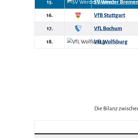
15.
SV Werder Breme
16.
VfB Stuttgart
17.
VfL Bochum
18.
VfL Wolfsburg
Die Bilanz zwisch