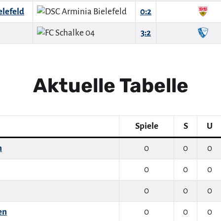
elefeld
0:2
3:2
Aktuelle Tabelle
Spiele
S
U
n
0
0
0
0
0
0
0
0
0
en
0
0
0