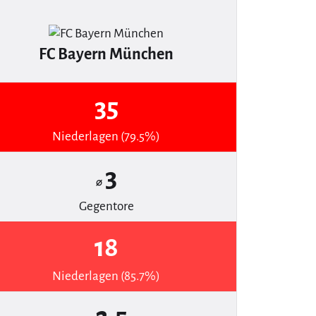
FC Bayern München
35
Niederlagen (79.5%)
3
⌀
Gegentore
18
Niederlagen (85.7%)