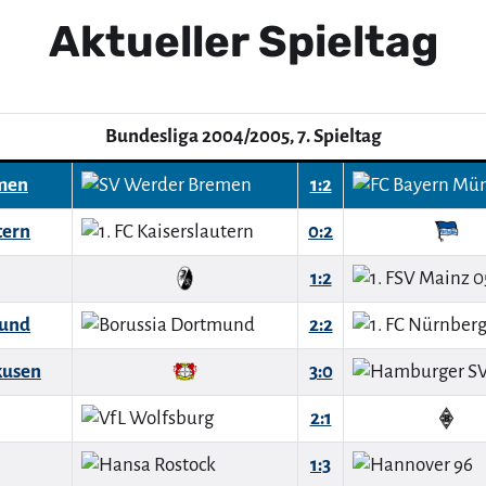
Aktueller Spieltag
Bundesliga 2004/2005, 7. Spieltag
men
1:2
tern
0:2
1:2
mund
2:2
kusen
3:0
2:1
1:3