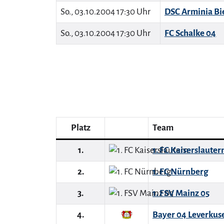
So., 03.10.2004 17:30 Uhr
DSC Arminia Bi
So., 03.10.2004 17:30 Uhr
FC Schalke 04
Platz
Team
1.
1. FC Kaiserslauter
2.
1. FC Nürnberg
3.
1. FSV Mainz 05
4.
Bayer 04 Leverkus