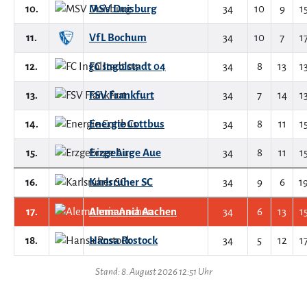
10.
MSV Duisburg
34
10
9
1
11.
VfL Bochum
34
10
7
1
12.
FC Ingolstadt 04
34
8
13
1
13.
FSV Frankfurt
34
7
14
1
14.
Energie Cottbus
34
8
11
1
15.
Erzgebirge Aue
34
8
11
1
16.
Karlsruher SC
34
9
6
1
17.
Alemannia Aachen
34
6
13
1
18.
Hansa Rostock
34
5
12
1
Stand: 8. August 2026 12:51 Uhr