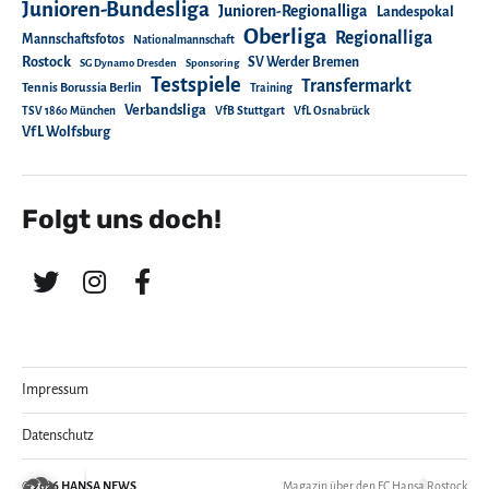
Junioren-Bundesliga
Junioren-Regionalliga
Landespokal
Oberliga
Regionalliga
Mannschaftsfotos
Nationalmannschaft
Rostock
SV Werder Bremen
SG Dynamo Dresden
Sponsoring
Testspiele
Transfermarkt
Tennis Borussia Berlin
Training
Verbandsliga
TSV 1860 München
VfB Stuttgart
VfL Osnabrück
VfL Wolfsburg
Folgt uns doch!
Impressum
Datenschutz
© 2026
HANSA NEWS
Magazin über den FC Hansa Rostock