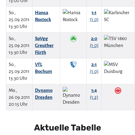
13:00 Uhr
So.,
Hansa
1:1
25.09.2011
Rostock
(1:0)
13:30 Uhr
So.,
SpVgg
2:0
25.09.2011
Greuther
(1:0)
13:30 Uhr
Fürth
So.,
VfL
2:1
25.09.2011
Bochum
(1:0)
13:30 Uhr
Mo.,
Dynamo
1:4
26.09.2011
Dresden
(1:2)
20:15 Uhr
Aktuelle Tabelle