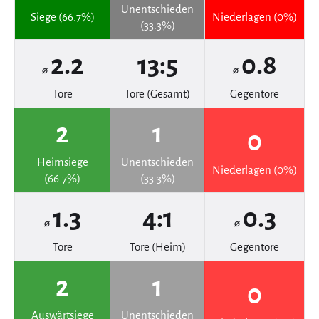
Unentschieden
Siege (66.7%)
Niederlagen (0%)
(33.3%)
2.2
13:5
0.8
⌀
⌀
Tore
Tore (Gesamt)
Gegentore
2
1
0
Heimsiege
Unentschieden
Niederlagen (0%)
(66.7%)
(33.3%)
1.3
4:1
0.3
⌀
⌀
Tore
Tore (Heim)
Gegentore
2
1
0
Auswärtsiege
Unentschieden