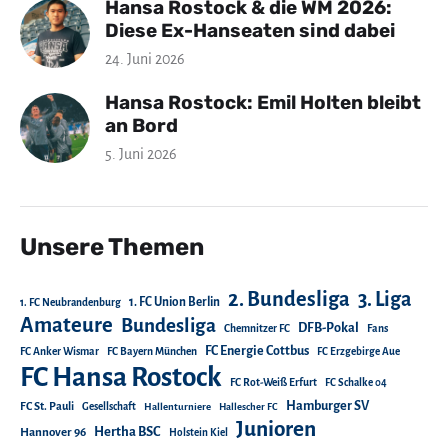
Hansa Rostock & die WM 2026:
Diese Ex-Hanseaten sind dabei
24. Juni 2026
Hansa Rostock: Emil Holten bleibt
an Bord
5. Juni 2026
Unsere Themen
2. Bundesliga
3. Liga
1. FC Union Berlin
1. FC Neubrandenburg
Amateure
Bundesliga
DFB-Pokal
Chemnitzer FC
Fans
FC Energie Cottbus
FC Anker Wismar
FC Bayern München
FC Erzgebirge Aue
FC Hansa Rostock
FC Rot-Weiß Erfurt
FC Schalke 04
Hamburger SV
FC St. Pauli
Gesellschaft
Hallenturniere
Hallescher FC
Junioren
Hertha BSC
Hannover 96
Holstein Kiel