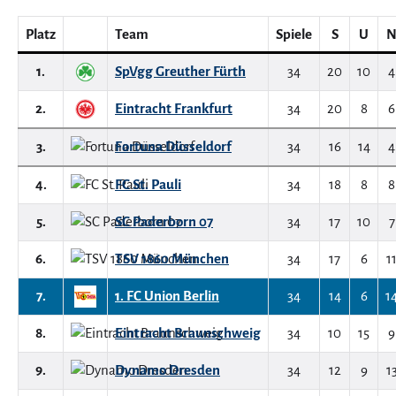
Platz
Team
Spiele
S
U
1.
SpVgg Greuther Fürth
34
20
10
4
2.
Eintracht Frankfurt
34
20
8
6
3.
Fortuna Düsseldorf
34
16
14
4
4.
FC St. Pauli
34
18
8
8
5.
SC Paderborn 07
34
17
10
7
6.
TSV 1860 München
34
17
6
1
7.
1. FC Union Berlin
34
14
6
1
8.
Eintracht Braunschweig
34
10
15
9
9.
Dynamo Dresden
34
12
9
1