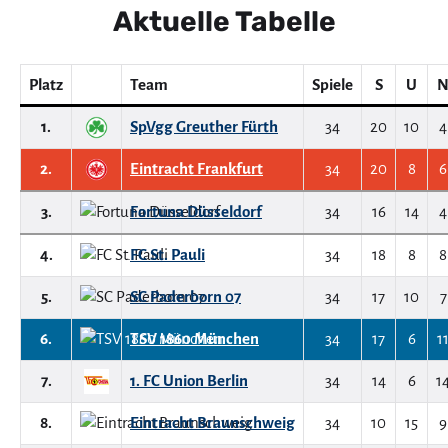
Aktuelle Tabelle
Platz
Team
Spiele
S
U
1.
SpVgg Greuther Fürth
34
20
10
4
2.
Eintracht Frankfurt
34
20
8
6
3.
Fortuna Düsseldorf
34
16
14
4
4.
FC St. Pauli
34
18
8
8
5.
SC Paderborn 07
34
17
10
7
6.
TSV 1860 München
34
17
6
1
7.
1. FC Union Berlin
34
14
6
1
8.
Eintracht Braunschweig
34
10
15
9