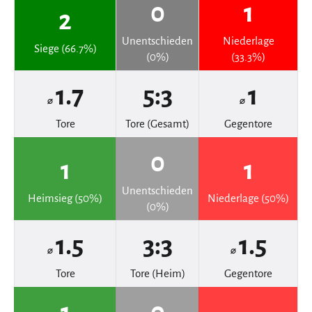
0
1
2
Unentschieden
Niederlage
Siege (66.7%)
(0%)
(33.3%)
1.7
5:3
1
⌀
⌀
Tore
Tore (Gesamt)
Gegentore
0
1
1
Unentschieden
Heimsieg (50%)
Niederlage (50%)
(0%)
1.5
3:3
1.5
⌀
⌀
Tore
Tore (Heim)
Gegentore