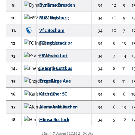
9.
Dynamo Dresden
34
12
9
1
10.
MSV Duisburg
34
10
9
1
11.
VfL Bochum
34
10
7
1
12.
FC Ingolstadt 04
34
8
13
1
13.
FSV Frankfurt
34
7
14
1
14.
Energie Cottbus
34
8
11
1
15.
Erzgebirge Aue
34
8
11
1
16.
Karlsruher SC
34
9
6
1
17.
Alemannia Aachen
34
6
13
1
18.
Hansa Rostock
34
5
12
1
Stand: 7. August 2026 21:05 Uhr