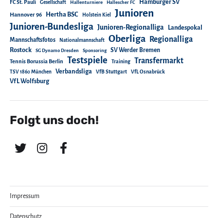
Hamburger SV
FC St. Pauli
Gesellschaft
Hallenturniere
Hallescher FC
Junioren
Hertha BSC
Hannover 96
Holstein Kiel
Junioren-Bundesliga
Junioren-Regionalliga
Landespokal
Oberliga
Regionalliga
Mannschaftsfotos
Nationalmannschaft
Rostock
SV Werder Bremen
SG Dynamo Dresden
Sponsoring
Testspiele
Transfermarkt
Tennis Borussia Berlin
Training
Verbandsliga
TSV 1860 München
VfB Stuttgart
VfL Osnabrück
VfL Wolfsburg
Folgt uns doch!
Impressum
Datenschutz