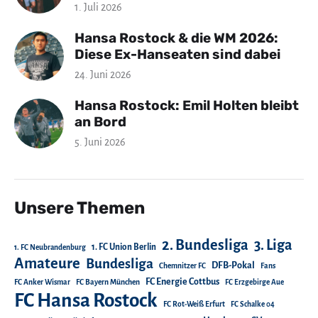
1. Juli 2026
Hansa Rostock & die WM 2026:
Diese Ex-Hanseaten sind dabei
24. Juni 2026
Hansa Rostock: Emil Holten bleibt
an Bord
5. Juni 2026
Unsere Themen
2. Bundesliga
3. Liga
1. FC Union Berlin
1. FC Neubrandenburg
Amateure
Bundesliga
DFB-Pokal
Chemnitzer FC
Fans
FC Energie Cottbus
FC Anker Wismar
FC Bayern München
FC Erzgebirge Aue
FC Hansa Rostock
FC Rot-Weiß Erfurt
FC Schalke 04