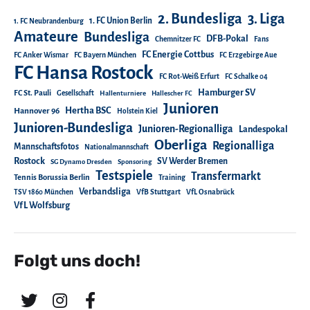
2. Bundesliga
3. Liga
1. FC Union Berlin
1. FC Neubrandenburg
Amateure
Bundesliga
DFB-Pokal
Chemnitzer FC
Fans
FC Energie Cottbus
FC Anker Wismar
FC Bayern München
FC Erzgebirge Aue
FC Hansa Rostock
FC Rot-Weiß Erfurt
FC Schalke 04
Hamburger SV
FC St. Pauli
Gesellschaft
Hallenturniere
Hallescher FC
Junioren
Hertha BSC
Hannover 96
Holstein Kiel
Junioren-Bundesliga
Junioren-Regionalliga
Landespokal
Oberliga
Regionalliga
Mannschaftsfotos
Nationalmannschaft
Rostock
SV Werder Bremen
SG Dynamo Dresden
Sponsoring
Testspiele
Transfermarkt
Tennis Borussia Berlin
Training
Verbandsliga
TSV 1860 München
VfB Stuttgart
VfL Osnabrück
VfL Wolfsburg
Folgt uns doch!