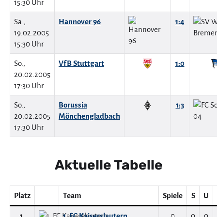
15:30 Uhr
Sa.,
Hannover 96
1:4
19.02.2005
15:30 Uhr
So.,
VfB Stuttgart
1:0
20.02.2005
17:30 Uhr
So.,
Borussia
1:3
20.02.2005
Mönchengladbach
17:30 Uhr
Aktuelle Tabelle
Platz
Team
Spiele
S
U
1.
1. FC Kaiserslautern
0
0
0