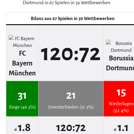
Dortmund in 67 Spielen in 39 Wettbewerben.
Bilanz aus 67 Spielen in 39 Wettbewerben
120:72
FC
Borussia
Bayern
Dortmun
München
15
31
21
Niederlagen
Siege (46.3%)
Unentschieden (31.3%)
(22.4%)
1.8
120:72
1.1
⌀
⌀