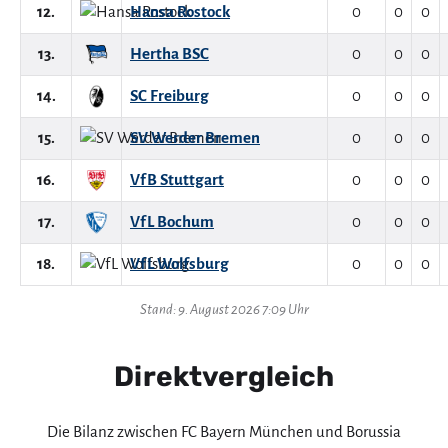
12.
Hansa Rostock
0
0
0
13.
Hertha BSC
0
0
0
14.
SC Freiburg
0
0
0
15.
SV Werder Bremen
0
0
0
16.
VfB Stuttgart
0
0
0
17.
VfL Bochum
0
0
0
18.
VfL Wolfsburg
0
0
0
Stand: 9. August 2026 7:09 Uhr
Direktvergleich
Die Bilanz zwischen FC Bayern München und Borussia