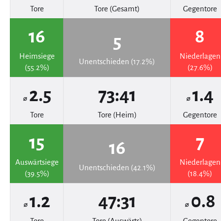
Tore
Tore (Gesamt)
Gegentore
16
8
5
Heimsiege
Niederlagen
Unentschieden (17.2%)
(55.2%)
(27.6%)
2.5
73:41
1.4
⌀
⌀
Tore
Tore (Heim)
Gegentore
15
7
16
Auswärtsiege
Niederlagen
Unentschieden (42.1%)
(39.5%)
(18.4%)
1.2
47:31
0.8
⌀
⌀
Tore
Tore (Auswärts)
Gegentore