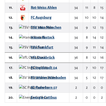
11.
Rot-Weiss Ahlen
34
11
8
15
12.
FC Augsburg
34
10
10
14
13.
TSV 1860 München
34
9
12
13
14.
Hansa Rostock
34
8
14
12
15.
FSV Frankfurt
34
9
11
14
16.
VfL Osnabrück
36
8
12
16
17.
FC Ingolstadt 04
34
7
10
17
18.
SV Wehen Wiesbaden
34
5
12
17
19.
SC Paderborn 07
2
2
0
0
20.
Energie Cottbus
2
0
0
2