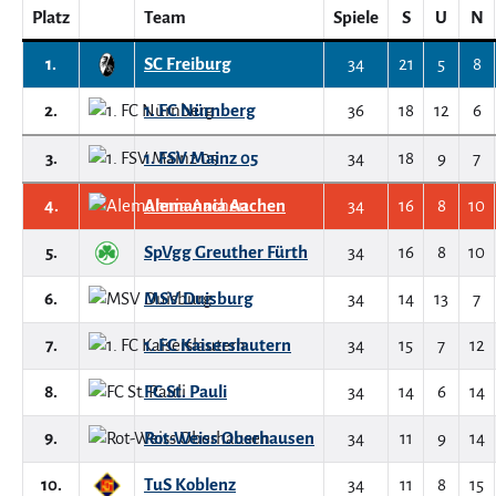
Platz
Team
Spiele
S
U
N
1.
SC Freiburg
34
21
5
8
2.
1. FC Nürnberg
36
18
12
6
3.
1. FSV Mainz 05
34
18
9
7
4.
Alemannia Aachen
34
16
8
10
5.
SpVgg Greuther Fürth
34
16
8
10
6.
MSV Duisburg
34
14
13
7
7.
1. FC Kaiserslautern
34
15
7
12
8.
FC St. Pauli
34
14
6
14
9.
Rot-Weiss Oberhausen
34
11
9
14
10.
TuS Koblenz
34
11
8
15