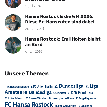
1. Juli 2026
Hansa Rostock & die WM 2026:
Diese Ex-Hanseaten sind dabei
24. Juni 2026
Hansa Rostock: Emil Holten bleibt
an Bord
5. Juni 2026
Unsere Themen
2. Bundesliga
3. Liga
1. FC Union Berlin
1. FC Neubrandenburg
Amateure
Bundesliga
DFB-Pokal
Chemnitzer FC
Fans
FC Energie Cottbus
FC Anker Wismar
FC Bayern München
FC Erzgebirge Aue
FC Hansa Rostock
FC Rot-Weiß Erfurt
FC Schalke 04