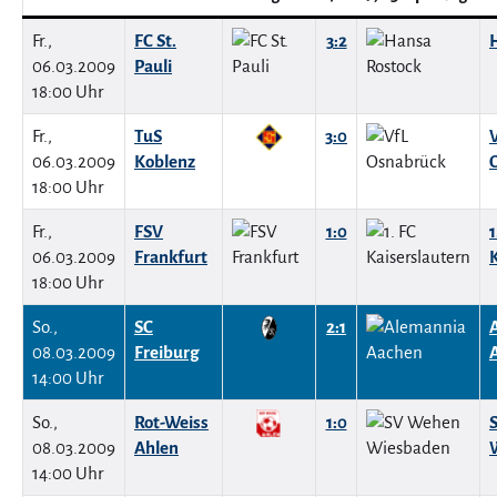
Fr.,
FC St.
3:2
06.03.2009
Pauli
18:00 Uhr
Fr.,
TuS
3:0
06.03.2009
Koblenz
18:00 Uhr
Fr.,
FSV
1:0
1
06.03.2009
Frankfurt
18:00 Uhr
So.,
SC
2:1
08.03.2009
Freiburg
14:00 Uhr
So.,
Rot-Weiss
1:0
08.03.2009
Ahlen
14:00 Uhr