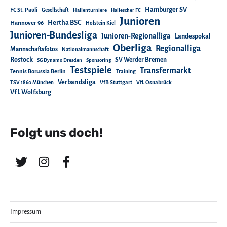
Hamburger SV
FC St. Pauli
Gesellschaft
Hallenturniere
Hallescher FC
Junioren
Hertha BSC
Hannover 96
Holstein Kiel
Junioren-Bundesliga
Junioren-Regionalliga
Landespokal
Oberliga
Regionalliga
Mannschaftsfotos
Nationalmannschaft
Rostock
SV Werder Bremen
SG Dynamo Dresden
Sponsoring
Testspiele
Transfermarkt
Tennis Borussia Berlin
Training
Verbandsliga
TSV 1860 München
VfB Stuttgart
VfL Osnabrück
VfL Wolfsburg
Folgt uns doch!
Impressum