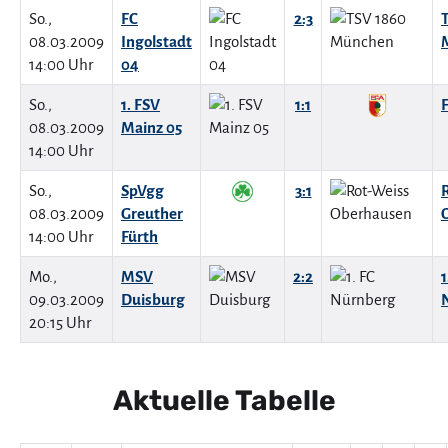
So.,
FC
2:3
08.03.2009
Ingolstadt
14:00 Uhr
04
So.,
1. FSV
1:1
08.03.2009
Mainz 05
14:00 Uhr
So.,
SpVgg
3:1
08.03.2009
Greuther
14:00 Uhr
Fürth
Mo.,
MSV
2:2
1
09.03.2009
Duisburg
20:15 Uhr
Aktuelle Tabelle