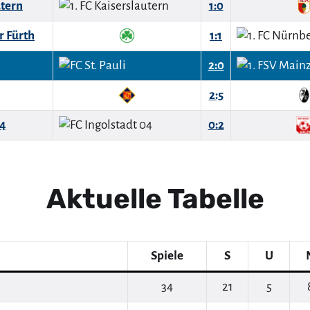
utern
1:0
r Fürth
1:1
2:0
2:5
04
0:2
Aktuelle Tabelle
Spiele
S
U
34
21
5