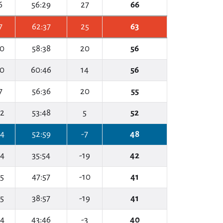
6
56:29
27
66
7
62:37
25
63
10
58:38
20
56
10
60:46
14
56
7
56:36
20
55
12
53:48
5
52
14
52:59
-7
48
14
35:54
-19
42
15
47:57
-10
41
15
38:57
-19
41
14
43:46
-3
40