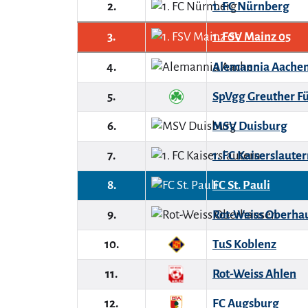
2.
1. FC Nürnberg
3.
1. FSV Mainz 05
4.
Alemannia Aache
5.
SpVgg Greuther F
6.
MSV Duisburg
7.
1. FC Kaiserslaute
8.
FC St. Pauli
9.
Rot-Weiss Oberha
10.
TuS Koblenz
11.
Rot-Weiss Ahlen
12.
FC Augsburg