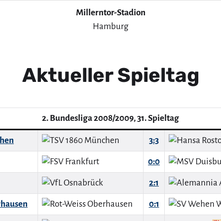
Millerntor-Stadion
Hamburg
Aktueller Spieltag
2. Bundesliga 2008/2009, 31. Spieltag
chen
3:3
0:0
2:1
rhausen
0:1