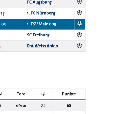
FC Augsburg
1. FC Nürnberg
1. FSV Mainz 05
SC Freiburg
Rot-Weiss Ahlen
N
Tore
+/-
Punkte
8
60:36
24
68