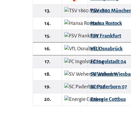
13.
TSV 1860 Münche
14.
Hansa Rostock
15.
FSV Frankfurt
16.
VfL Osnabrück
17.
FC Ingolstadt 04
18.
SV Wehen Wiesba
19.
SC Paderborn 07
20.
Energie Cottbus